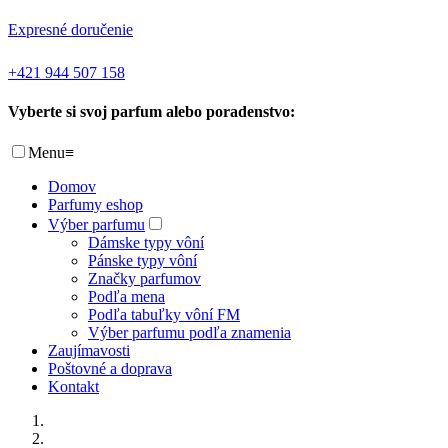
Expresné doručenie
+421 944 507 158
Vyberte si svoj parfum alebo poradenstvo:
Menu
≡
Domov
Parfumy eshop
Výber parfumu
Dámske typy vôní
Pánske typy vôní
Značky parfumov
Podľa mena
Podľa tabuľky vôní FM
Výber parfumu podľa znamenia
Zaujímavosti
Poštovné a doprava
Kontakt