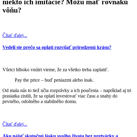
niekto ich imitácie? Môžu mať rovnakú
vôňu?
Čítať ďalej...
Vedeli ste prečo sa oplatí rozvíjať prirodzenú krásu?
Všetci hlboko vnútri vieme, že za všetko treba zaplatiť.
Pay the price – buď peniazmi alebo inak.
Od mala nás to tiež učia rozprávky a ich poučenia – napríklad aj tri
prasiatka zistili, že sa oplatí investovať viac času a snahy do
pevného, odolného a stabilného domu.
Čítať ďalej...
Ako nájsť skutočnú lásku svojho života bez pretvárky a