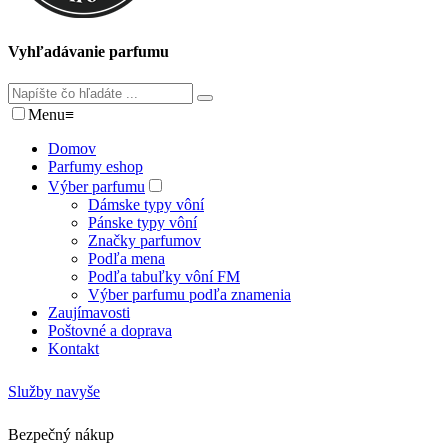
Vyhľadávanie parfumu
Menu
≡
Domov
Parfumy eshop
Výber parfumu
Dámske typy vôní
Pánske typy vôní
Značky parfumov
Podľa mena
Podľa tabuľky vôní FM
Výber parfumu podľa znamenia
Zaujímavosti
Poštovné a doprava
Kontakt
Služby navyše
Bezpečný nákup