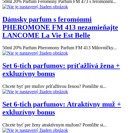
50ml 20% Parfum Feromóny Parfum FM 473 s feromónmi...
Dámsky parfum s feromónmi
PHEROMONE FM 413 nezamieňajte
LANCOME La Vie Est Belle
50ml 20% Parfum Pheromony Parfum FM 413 Milovníčky...
Set 6-tich parfumov: príťažlivá žena +
exkluzívny bonus
Chcete byť pre mužov príťažlivou ženou? Pomôžte si...
Set 6-tich parfumov: Atraktívny muž +
exkluzívny bonus
Chcete byť pre ženy atraktívnym mužom? Pomôžte si...