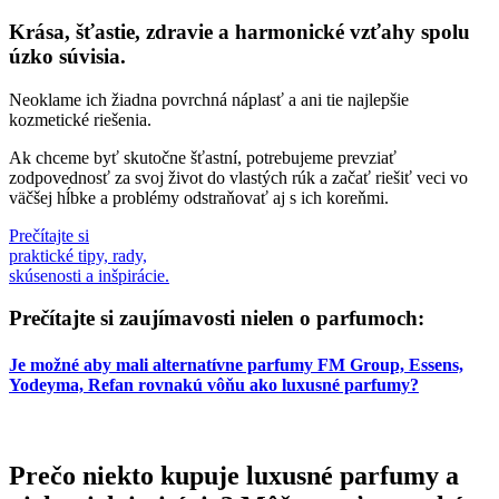
Krása, šťastie, zdravie a harmonické vzťahy spolu
úzko súvisia.
Neoklame ich žiadna povrchná náplasť a ani tie najlepšie
kozmetické riešenia.
Ak chceme byť skutočne šťastní, potrebujeme prevziať
zodpovednosť za svoj život do vlastých rúk a začať riešiť veci vo
väčšej hĺbke a problémy odstraňovať aj s ich koreňmi.
Prečítajte si
praktické tipy, rady,
skúsenosti a inšpirácie.
Prečítajte si zaujímavosti nielen o parfumoch:
Je možné aby mali alternatívne parfumy FM Group, Essens,
Yodeyma, Refan rovnakú vôňu ako luxusné parfumy?
Prečo niekto kupuje luxusné parfumy a