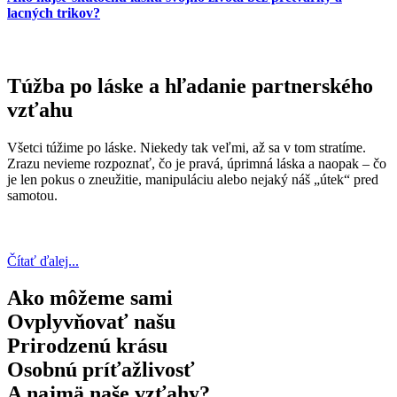
lacných trikov?
Túžba po láske a hľadanie partnerského
vzťahu
Všetci túžime po láske. Niekedy tak veľmi, až sa v tom stratíme.
Zrazu nevieme rozpoznať, čo je pravá, úprimná láska a naopak – čo
je len pokus o zneužitie, manipuláciu alebo nejaký náš „útek“ pred
samotou.
Čítať ďalej...
Ako môžeme sami
Ovplyvňovať našu
Prirodzenú krásu
Osobnú príťažlivosť
A najmä naše vzťahy?