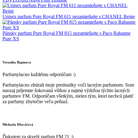
Unisex parfum Pure Royal FM 611 nezamieňajte s CHANEL Beige
Pánsky parfum Pure Royal FM 815 nezamieňajte s Paco Rabanne
Pure XS
Veronika Baginova
Parfumylacno každému odporúčam :)
Parfumylacno zbúrali moje predsudky voči lacným parfumom. Som
naozaj príjemne šokovaná vôňou a najmä výdržou týchto lacných
parfumov FM. Odporúčam všetkým, nielen tým, ktorí nechcú platiť
za parfumy zbytočne veľa peňazí.
Michaela Hlaváčová
Ďakujem za skvelý parfum FM 21 :)