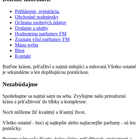
Prihlásenie, registrácia.
Obchodné podmienky
Ochrana osobných údajov
Dodanie a platby
Hodnotenia parfumov FM
Zoznam vôní parfumov FM
Mapa webu
Blog
Kontakt
Buďme krásni, príťažliví a najmä milujúci a milovaní.Všetko ostatné
je sekundárne a len doplňujúcou pomôckou.
Nezabúdajme
Spoliehajme sa najmä sami na seba. Zvyšujme našu prirodzenú
krásu a príťažlivosť do hĺbky a komplexne.
Nech môžeme žiť kvalitný a šťastný život.
Všetko ostatné - hoci aj najlepšie alebo najlacnejšie parfumy - sú len
pomôcky.
Prajeme vám veľa šťastia, krásy, lásky, príťažlivosti, spokojnosti a