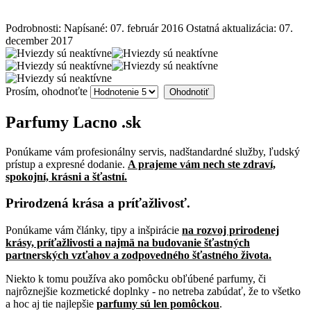
Podrobnosti:
Napísané: 07. február 2016
Ostatná aktualizácia: 07.
december 2017
Prosím, ohodnoťte
Parfumy
Lacno
.sk
Ponúkame vám profesionálny servis, nadštandardné služby, ľudský
prístup a expresné dodanie.
A prajeme vám nech ste zdraví,
spokojní, krásni a šťastní.
Prirodzená krása a príťažlivosť.
Ponúkame vám články, tipy a inšpirácie
na rozvoj prirodenej
krásy, príťažlivosti a najmä na budovanie šťastných
partnerských vzťahov a zodpovedného šťastného života.
Niekto k tomu používa ako pomôcku obľúbené parfumy, či
najrôznejšie kozmetické doplnky - no netreba zabúdať, že to všetko
a hoc aj tie najlepšie
parfumy sú len pomôckou
.