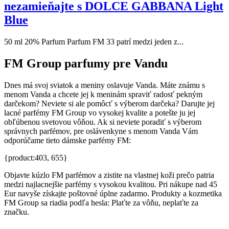
nezamieňajte s DOLCE GABBANA Light
Blue
50 ml 20% Parfum Parfum FM 33 patrí medzi jeden z...
FM Group parfumy pre Vandu
Dnes má svoj sviatok a meniny oslavuje Vanda. Máte známu s
menom Vanda a chcete jej k meninám spraviť radosť pekným
darčekom? Neviete si ale pomôcť s výberom darčeka? Darujte jej
lacné parfémy FM Group vo vysokej kvalite a potešte ju jej
obľúbenou svetovou vôňou. Ak si neviete poradiť s výberom
správnych parfémov, pre oslávenkyne s menom Vanda Vám
odporúčame tieto dámske parfémy FM:
{product:403, 655}
Objavte kúzlo FM parfémov a zistite na vlastnej koži prečo patria
medzi najlacnejšie parfémy s vysokou kvalitou. Pri nákupe nad 45
Eur navyše získajte poštovné úplne zadarmo. Produkty a kozmetika
FM Group sa riadia podľa hesla: Plaťte za vôňu, neplaťte za
značku.