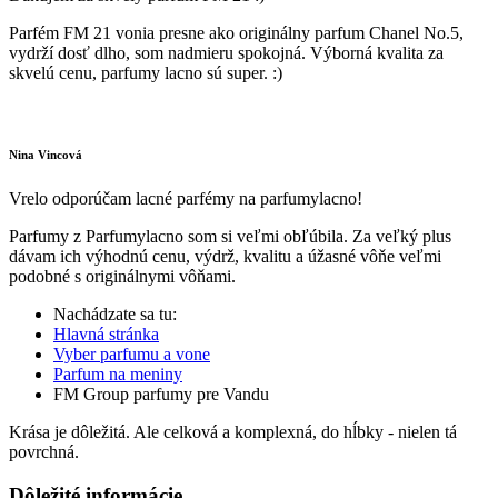
Parfém FM 21 vonia presne ako originálny parfum Chanel No.5,
vydrží dosť dlho, som nadmieru spokojná. Výborná kvalita za
skvelú cenu, parfumy lacno sú super. :)
Nina Vincová
Vrelo odporúčam lacné parfémy na parfumylacno!
Parfumy z Parfumylacno som si veľmi obľúbila. Za veľký plus
dávam ich výhodnú cenu, výdrž, kvalitu a úžasné vôňe veľmi
podobné s originálnymi vôňami.
Nachádzate sa tu:
Hlavná stránka
Vyber parfumu a vone
Parfum na meniny
FM Group parfumy pre Vandu
Krása je dôležitá. Ale celková a komplexná, do hĺbky - nielen tá
povrchná.
Dôležité informácie