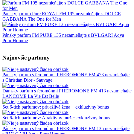
Pánsky parfum Pure ROYAL FM 195 nezamieňajte s DOLCE
GABBANA The One for Men
Pánsky parfum FM PURE 135 nezamieňajte s BVLGARI Aqva
Pour Homme
Najnovšie parfumy
Pánsky parfum s feromónmi PHEROMONE FM 473 nezamieňajte
s Christian Dior - Sauvage
Dámsky parfum s feromónmi PHEROMONE FM 413 nezamieňajte
LANCOME La Vie Est Belle
Set 6-tich parfumov: príťažlivá žena + exkluzívny bonus
Set 6-tich parfumov: Atraktívny muž + exkluzívny bonus
Pánsky parfum s feromónmi PHEROMONE FM 135 nezamieňajte
s BVLGARI Aqva Pour Homme