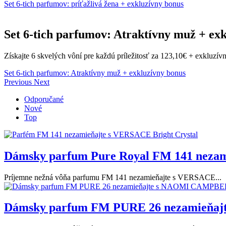
Set 6-tich parfumov: príťažlivá žena + exkluzívny bonus
Set 6-tich parfumov: Atraktívny muž + ex
Získajte 6 skvelých vôní pre každú príležitosť za 123,10€ + exkluzí
Set 6-tich parfumov: Atraktívny muž + exkluzívny bonus
Previous
Next
Odporučané
Nové
Top
Dámsky parfum Pure Royal FM 141 nezam
Príjemne nežná vôňa parfumu FM 141 nezamieňajte s VERSACE...
Dámsky parfum FM PURE 26 nezamieňa