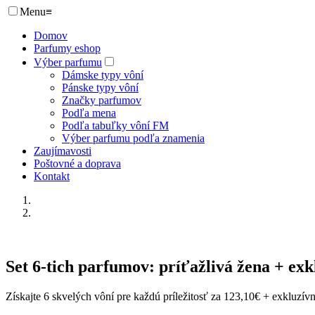
Menu
≡
Domov
Parfumy eshop
Výber parfumu
Dámske typy vôní
Pánske typy vôní
Značky parfumov
Podľa mena
Podľa tabuľky vôní FM
Výber parfumu podľa znamenia
Zaujímavosti
Poštovné a doprava
Kontakt
Set 6-tich parfumov: príťažlivá žena + ex
Získajte 6 skvelých vôní pre každú príležitosť za 123,10€ + exkluzí