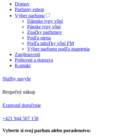
Domov
Parfumy eshop
Výber parfumu
Dámske typy vôní
Pánske typy vôní
Značky parfumov
Podľa mena
Podľa tabuľky vôní FM
Výber parfumu podľa znamenia
Zaujímavosti
Poštovné a doprava
Kontakt
Služby navyše
Bezpečný nákup
Expresné doručenie
+421 944 507 158
Vyberte si svoj parfum alebo poradenstvo: