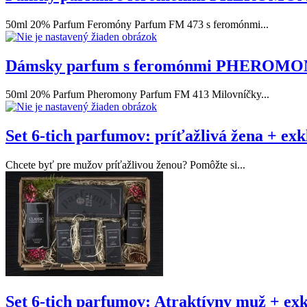
50ml 20% Parfum Feromóny Parfum FM 473 s feromónmi...
Dámsky parfum s feromónmi PHEROMONE
50ml 20% Parfum Pheromony Parfum FM 413 Milovníčky...
Set 6-tich parfumov: príťažlivá žena + ex
Chcete byť pre mužov príťažlivou ženou? Pomôžte si...
Set 6-tich parfumov: Atraktívny muž + ex