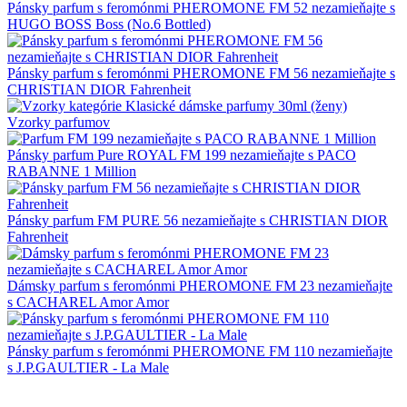
Pánsky parfum s feromónmi PHEROMONE FM 52 nezamieňajte s
HUGO BOSS Boss (No.6 Bottled)
Pánsky parfum s feromónmi PHEROMONE FM 56 nezamieňajte s
CHRISTIAN DIOR Fahrenheit
Vzorky parfumov
Pánsky parfum Pure ROYAL FM 199 nezamieňajte s PACO
RABANNE 1 Million
Pánsky parfum FM PURE 56 nezamieňajte s CHRISTIAN DIOR
Fahrenheit
Dámsky parfum s feromónmi PHEROMONE FM 23 nezamieňajte
s CACHAREL Amor Amor
Pánsky parfum s feromónmi PHEROMONE FM 110 nezamieňajte
s J.P.GAULTIER - La Male