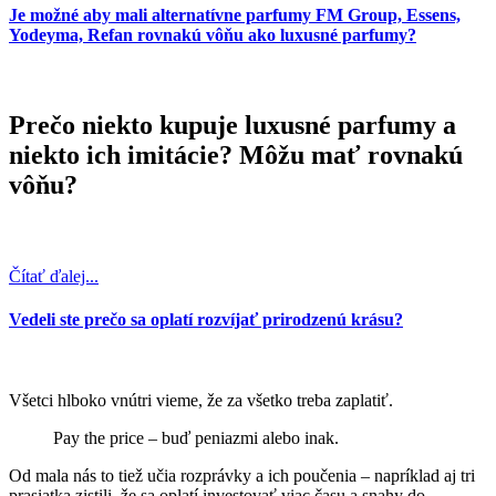
Je možné aby mali alternatívne parfumy FM Group, Essens,
Yodeyma, Refan rovnakú vôňu ako luxusné parfumy?
Prečo niekto kupuje luxusné parfumy a
niekto ich imitácie? Môžu mať rovnakú
vôňu?
Čítať ďalej...
Vedeli ste prečo sa oplatí rozvíjať prirodzenú krásu?
Všetci hlboko vnútri vieme, že za všetko treba zaplatiť.
Pay the price – buď peniazmi alebo inak.
Od mala nás to tiež učia rozprávky a ich poučenia – napríklad aj tri
prasiatka zistili, že sa oplatí investovať viac času a snahy do