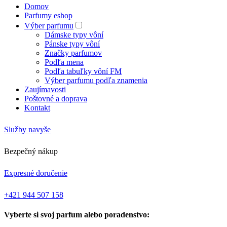
Domov
Parfumy eshop
Výber parfumu
Dámske typy vôní
Pánske typy vôní
Značky parfumov
Podľa mena
Podľa tabuľky vôní FM
Výber parfumu podľa znamenia
Zaujímavosti
Poštovné a doprava
Kontakt
Služby navyše
Bezpečný nákup
Expresné doručenie
+421 944 507 158
Vyberte si svoj parfum alebo poradenstvo: