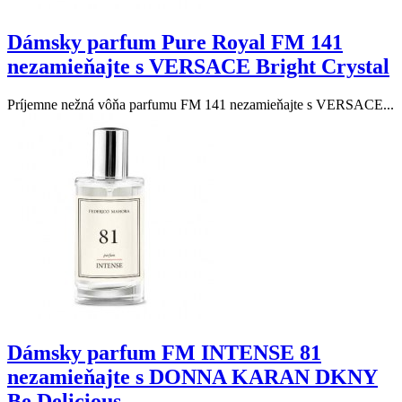
Dámsky parfum Pure Royal FM 141
nezamieňajte s VERSACE Bright Crystal
Príjemne nežná vôňa parfumu FM 141 nezamieňajte s VERSACE...
Dámsky parfum FM INTENSE 81
nezamieňajte s DONNA KARAN DKNY
Be Delicious