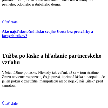
pevného, odolného a stabilného domu.
Čítať ďalej...
Ako nájsť skutočnú lásku svojho života bez pretvárky a
lacných trikov?
Túžba po láske a hľadanie partnerského
vzťahu
Všetci túžime po láske. Niekedy tak veľmi, až sa v tom stratíme.
Zrazu nevieme rozpoznať, čo je pravá, úprimná láska a naopak – čo
je len pokus o zneužitie, manipuláciu alebo nejaký náš „útek“ pred
samotou.
Čítať ďalej...