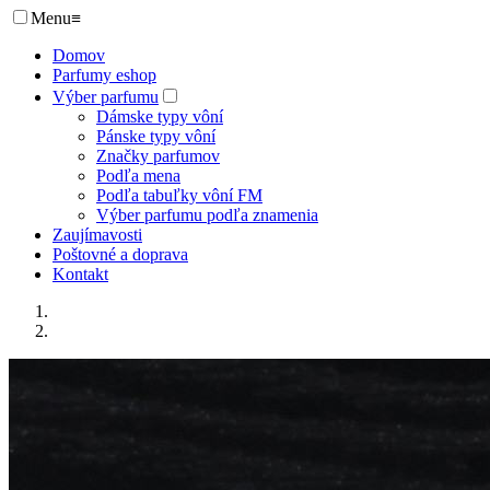
Menu
≡
Domov
Parfumy eshop
Výber parfumu
Dámske typy vôní
Pánske typy vôní
Značky parfumov
Podľa mena
Podľa tabuľky vôní FM
Výber parfumu podľa znamenia
Zaujímavosti
Poštovné a doprava
Kontakt