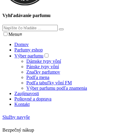
Vyhľadávanie parfumu
Menu
≡
Domov
Parfumy eshop
Výber parfumu
Dámske typy vôní
Pánske typy vôní
Značky parfumov
Podľa mena
Podľa tabuľky vôní FM
Výber parfumu podľa znamenia
Zaujímavosti
Poštovné a doprava
Kontakt
Služby navyše
Bezpečný nákup