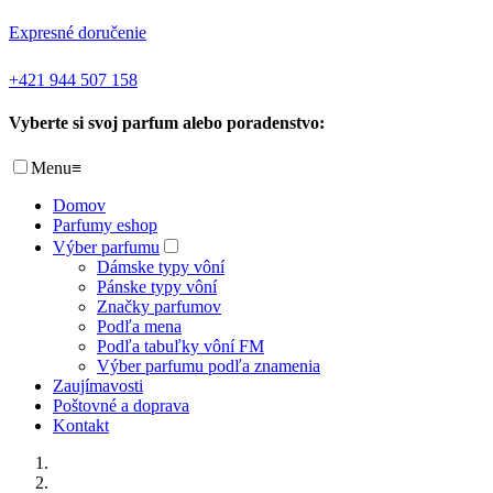
Expresné doručenie
+421 944 507 158
Vyberte si svoj parfum alebo poradenstvo:
Menu
≡
Domov
Parfumy eshop
Výber parfumu
Dámske typy vôní
Pánske typy vôní
Značky parfumov
Podľa mena
Podľa tabuľky vôní FM
Výber parfumu podľa znamenia
Zaujímavosti
Poštovné a doprava
Kontakt