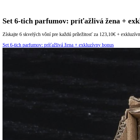
Set 6-tich parfumov: príťažlivá žena + ex
Získajte 6 skvelých vôní pre každú príležitosť za 123,10€ + exkluzí
Set 6-tich parfumov: príťažlivá žena + exkluzívny bonus