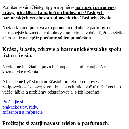
Ponúkame vám články, tipy a inšpirácie
na rozvoj prirodenej
krásy, príťažlivosti a najmä na budovanie šťastných
partnerských vzťahov a zodpovedného šťastného života.
Niekto k tomu používa ako pomôcku obľúbené parfumy, či
najrôznejšie kozmetické doplnky - no netreba zabúdať, že to všetko
a hoc aj tie najlepšie
parfumy sú len pomôckou
.
Krása, šťastie, zdravie a harmonické vzťahy spolu
úzko súvisia.
Neoklame ich žiadna povrchná náplasť a ani tie najlepšie
kozmetické riešenia.
Ak chceme byť skutočne šťastní, potrebujeme prevziať
zodpovednosť za svoj život do vlastých rúk a začať riešiť veci vo
väčšej hĺbke a problémy odstraňovať aj s ich koreňmi.
Prečítajte si
praktické tipy, rady,
skúsenosti a inšpirácie.
Prečítajte si zaujímavosti nielen o parfumoch: