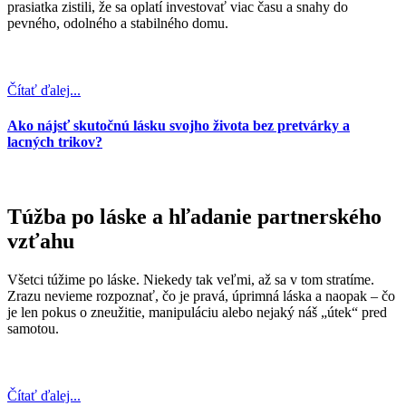
prasiatka zistili, že sa oplatí investovať viac času a snahy do
pevného, odolného a stabilného domu.
Čítať ďalej...
Ako nájsť skutočnú lásku svojho života bez pretvárky a
lacných trikov?
Túžba po láske a hľadanie partnerského
vzťahu
Všetci túžime po láske. Niekedy tak veľmi, až sa v tom stratíme.
Zrazu nevieme rozpoznať, čo je pravá, úprimná láska a naopak – čo
je len pokus o zneužitie, manipuláciu alebo nejaký náš „útek“ pred
samotou.
Čítať ďalej...