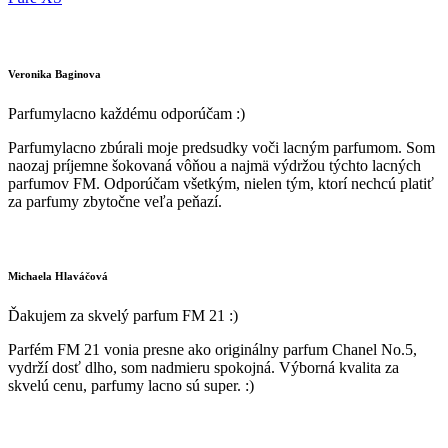
Veronika Baginova
Parfumylacno každému odporúčam :)
Parfumylacno zbúrali moje predsudky voči lacným parfumom. Som
naozaj príjemne šokovaná vôňou a najmä výdržou týchto lacných
parfumov FM. Odporúčam všetkým, nielen tým, ktorí nechcú platiť
za parfumy zbytočne veľa peňazí.
Michaela Hlaváčová
Ďakujem za skvelý parfum FM 21 :)
Parfém FM 21 vonia presne ako originálny parfum Chanel No.5,
vydrží dosť dlho, som nadmieru spokojná. Výborná kvalita za
skvelú cenu, parfumy lacno sú super. :)