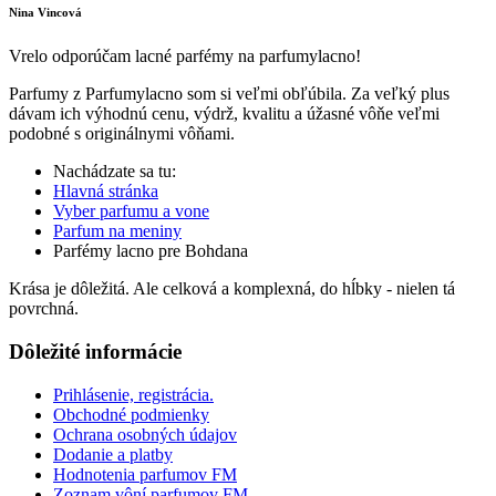
Nina Vincová
Vrelo odporúčam lacné parfémy na parfumylacno!
Parfumy z Parfumylacno som si veľmi obľúbila. Za veľký plus
dávam ich výhodnú cenu, výdrž, kvalitu a úžasné vôňe veľmi
podobné s originálnymi vôňami.
Nachádzate sa tu:
Hlavná stránka
Vyber parfumu a vone
Parfum na meniny
Parfémy lacno pre Bohdana
Krása je dôležitá. Ale celková a komplexná, do hĺbky - nielen tá
povrchná.
Dôležité informácie
Prihlásenie, registrácia.
Obchodné podmienky
Ochrana osobných údajov
Dodanie a platby
Hodnotenia parfumov FM
Zoznam vôní parfumov FM