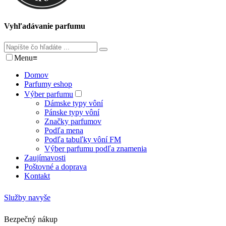
Vyhľadávanie parfumu
Menu
≡
Domov
Parfumy eshop
Výber parfumu
Dámske typy vôní
Pánske typy vôní
Značky parfumov
Podľa mena
Podľa tabuľky vôní FM
Výber parfumu podľa znamenia
Zaujímavosti
Poštovné a doprava
Kontakt
Služby navyše
Bezpečný nákup