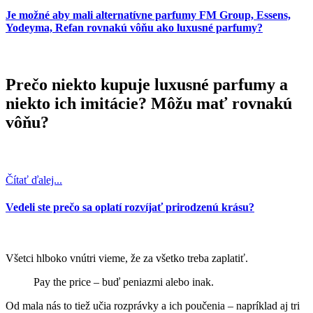
Je možné aby mali alternatívne parfumy FM Group, Essens,
Yodeyma, Refan rovnakú vôňu ako luxusné parfumy?
Prečo niekto kupuje luxusné parfumy a
niekto ich imitácie? Môžu mať rovnakú
vôňu?
Čítať ďalej...
Vedeli ste prečo sa oplatí rozvíjať prirodzenú krásu?
Všetci hlboko vnútri vieme, že za všetko treba zaplatiť.
Pay the price – buď peniazmi alebo inak.
Od mala nás to tiež učia rozprávky a ich poučenia – napríklad aj tri