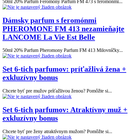
50ml 20% Parfum Feromóny Parfum FM 473 s feromónmi...
Dámsky parfum s feromónmi
PHEROMONE FM 413 nezamieňajte
LANCOME La Vie Est Belle
50ml 20% Parfum Pheromony Parfum FM 413 Milovníčky...
Set 6-tich parfumov: príťažlivá žena +
exkluzívny bonus
Chcete byť pre mužov príťažlivou ženou? Pomôžte si...
Set 6-tich parfumov: Atraktívny muž +
exkluzívny bonus
Chcete byť pre ženy atraktívnym mužom? Pomôžte si...