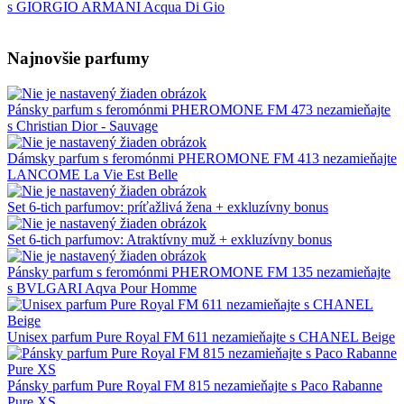
s GIORGIO ARMANI Acqua Di Gio
Najnovšie parfumy
Pánsky parfum s feromónmi PHEROMONE FM 473 nezamieňajte
s Christian Dior - Sauvage
Dámsky parfum s feromónmi PHEROMONE FM 413 nezamieňajte
LANCOME La Vie Est Belle
Set 6-tich parfumov: príťažlivá žena + exkluzívny bonus
Set 6-tich parfumov: Atraktívny muž + exkluzívny bonus
Pánsky parfum s feromónmi PHEROMONE FM 135 nezamieňajte
s BVLGARI Aqva Pour Homme
Unisex parfum Pure Royal FM 611 nezamieňajte s CHANEL Beige
Pánsky parfum Pure Royal FM 815 nezamieňajte s Paco Rabanne
Pure XS