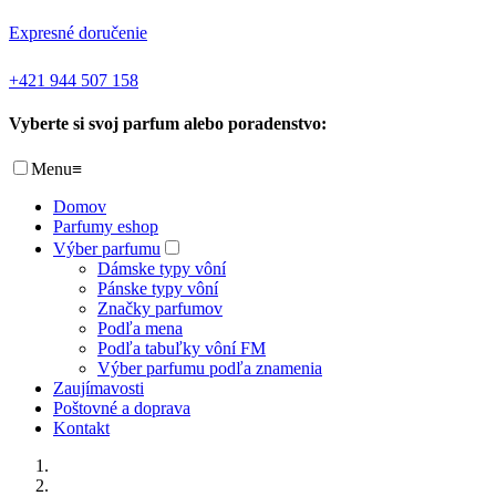
Expresné doručenie
+421 944 507 158
Vyberte si svoj parfum alebo poradenstvo:
Menu
≡
Domov
Parfumy eshop
Výber parfumu
Dámske typy vôní
Pánske typy vôní
Značky parfumov
Podľa mena
Podľa tabuľky vôní FM
Výber parfumu podľa znamenia
Zaujímavosti
Poštovné a doprava
Kontakt