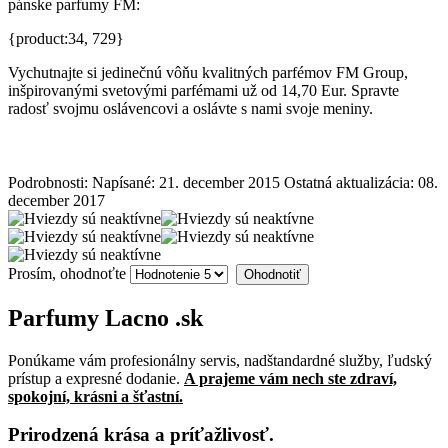
pánske parfumy FM:
{product:34, 729}
Vychutnajte si jedinečnú vôňu kvalitných parfémov FM Group,
inšpirovanými svetovými parfémami už od 14,70 Eur. Spravte
radosť svojmu oslávencovi a oslávte s nami svoje meniny.
Podrobnosti:
Napísané: 21. december 2015
Ostatná aktualizácia: 08.
december 2017
Prosím, ohodnoťte
Parfumy
Lacno
.sk
Ponúkame vám profesionálny servis, nadštandardné služby, ľudský
prístup a expresné dodanie.
A prajeme vám nech ste zdraví,
spokojní, krásni a šťastní.
Prirodzená krása a príťažlivosť.