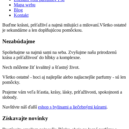
Mapa webu
Blog
Kontakt
Buďme krásni, príťažliví a najmä milujúci a milovaní.Všetko ostatné
je sekundárne a len doplňujúcou pomôckou.
Nezabúdajme
Spoliehajme sa najmä sami na seba. Zvyšujme našu prirodzenú
krásu a príťažlivosť do hĺbky a komplexne.
Nech môžeme žiť kvalitný a šťastný život.
Všetko ostatné - hoci aj najlepšie alebo najlacnejšie parfumy - sú len
pomôcky.
Prajeme vám veľa šťastia, krásy, lásky, príťažlivosti, spokojnosti a
slobody.
Navštívte náš ďalší
eshop s bylinami a liečebnými kúrami
.
Získavajte novinky