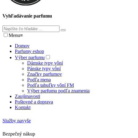
Vyhľadávanie parfumu
Menu
≡
Domov
Parfumy eshop
Výber parfumu
Dámske typy vôní
Pánske typy vôní
Značky parfumov
Podľa mena
Podľa tabuľky vôní FM
Výber parfumu podľa znamenia
Zaujímavosti
Poštovné a doprava
Kontakt
Služby navyše
Bezpečný nákup