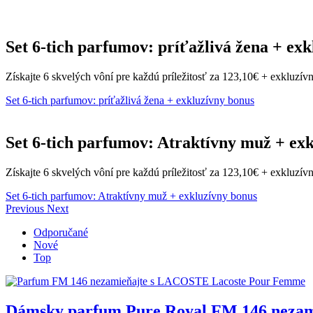
Set 6-tich parfumov: príťažlivá žena + ex
Získajte 6 skvelých vôní pre každú príležitosť za 123,10€ + exkluzí
Set 6-tich parfumov: príťažlivá žena + exkluzívny bonus
Set 6-tich parfumov: Atraktívny muž + ex
Získajte 6 skvelých vôní pre každú príležitosť za 123,10€ + exkluzí
Set 6-tich parfumov: Atraktívny muž + exkluzívny bonus
Previous
Next
Odporučané
Nové
Top
Dámsky parfum Pure Royal FM 146 neza