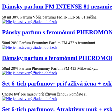
Dámsky parfum FM INTENSE 81 nezamie
50 ml 30% Parfum Vôňa parfumu FM INTENSE 81 začína...
Pánsky parfum s feromónmi PHEROMONE F
50ml 20% Parfum Feromóny Parfum FM 473 s feromónmi...
Dámsky parfum s feromónmi PHEROMONE
50ml 20% Parfum Pheromony Parfum FM 413 Milovníčky...
Set 6-tich parfumov: príťažlivá žena + ex
Chcete byť pre mužov príťažlivou ženou? Pomôžte si...
Set 6-tich parfumov: Atraktívny muž + ex