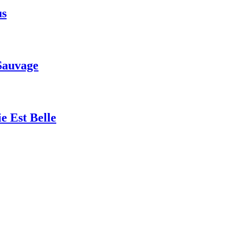
us
Sauvage
Est Belle