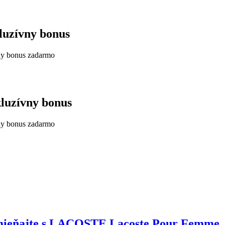
kluzívny bonus
vny bonus zadarmo
kluzívny bonus
vny bonus zadarmo
mieňajte s LACOSTE Lacoste Pour Femme