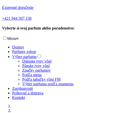
Expresné doručenie
+421 944 507 158
Vyberte si svoj parfum alebo poradenstvo:
Menu
≡
Domov
Parfumy eshop
Výber parfumu
Dámske typy vôní
Pánske typy vôní
Značky parfumov
Podľa mena
Podľa tabuľky vôní FM
Výber parfumu podľa znamenia
Zaujímavosti
Poštovné a doprava
Kontakt