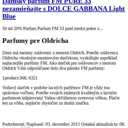
Dámsky parfum FM PURE 33
nezamieňajte s DOLCE GABBANA Light
Blue
50 ml 20% Parfum Parfum FM 33 patrí medzi jeden z...
Parfumy pre Oldricha
Dnes má meniny oslávenec s menom Oldrich. Potešte oslávenca
Oldricha vhodným meninovým darčekom, vyskúšajte napríklad
najlacnejšie parfémy FM. Ako darček pre oslávencov s menom
Oldrich Vám odporúčame tieto dva pánske FM parfumy:
{product:368, 632}
Voňavý darček v podobe lacných parfémov FM je vždy tou
správnou voľbou. Potešte svojich známych kvalitným a lacným
parfumom inšpirovaný Vašou obľúbenou svetovou vôňou. Plaťte
len za vôňu, neplaťte zbytočne za drahú značku.
Podrobnosti:
Napísané: 03. december 2015
Ostatná aktualizácia: 08.