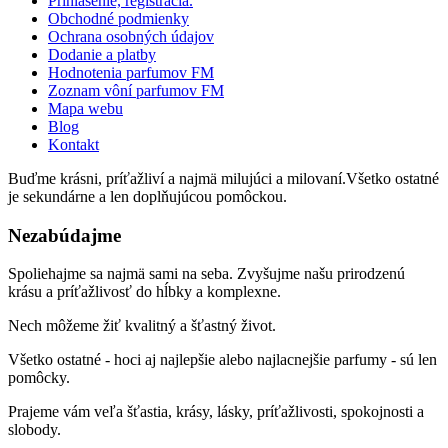
Prihlásenie, registrácia.
Obchodné podmienky
Ochrana osobných údajov
Dodanie a platby
Hodnotenia parfumov FM
Zoznam vôní parfumov FM
Mapa webu
Blog
Kontakt
Buďme krásni, príťažliví a najmä milujúci a milovaní.Všetko ostatné
je sekundárne a len doplňujúcou pomôckou.
Nezabúdajme
Spoliehajme sa najmä sami na seba. Zvyšujme našu prirodzenú
krásu a príťažlivosť do hĺbky a komplexne.
Nech môžeme žiť kvalitný a šťastný život.
Všetko ostatné - hoci aj najlepšie alebo najlacnejšie parfumy - sú len
pomôcky.
Prajeme vám veľa šťastia, krásy, lásky, príťažlivosti, spokojnosti a
slobody.