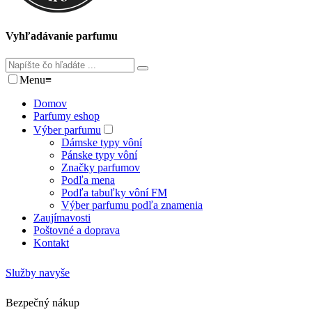
Vyhľadávanie parfumu
Menu
≡
Domov
Parfumy eshop
Výber parfumu
Dámske typy vôní
Pánske typy vôní
Značky parfumov
Podľa mena
Podľa tabuľky vôní FM
Výber parfumu podľa znamenia
Zaujímavosti
Poštovné a doprava
Kontakt
Služby navyše
Bezpečný nákup