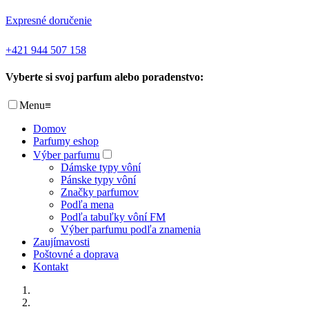
Expresné doručenie
+421 944 507 158
Vyberte si svoj parfum alebo poradenstvo:
Menu
≡
Domov
Parfumy eshop
Výber parfumu
Dámske typy vôní
Pánske typy vôní
Značky parfumov
Podľa mena
Podľa tabuľky vôní FM
Výber parfumu podľa znamenia
Zaujímavosti
Poštovné a doprava
Kontakt