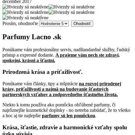
december 2017
Prosím, ohodnoťte
Parfumy
Lacno
.sk
Ponúkame vám profesionálny servis, nadštandardné služby, ľudský
prístup a expresné dodanie.
A prajeme vám nech ste zdraví,
spokojní, krásni a šťastní.
Prirodzená krása a príťažlivosť.
Ponúkame vám články, tipy a inšpirácie
na rozvoj prirodenej
krásy, príťažlivosti a najmä na budovanie šťastných
partnerských vzťahov a zodpovedného šťastného života.
Niekto k tomu používa ako pomôcku obľúbené parfumy, či
najrôznejšie kozmetické doplnky - no netreba zabúdať, že to všetko
a hoc aj tie najlepšie
parfumy sú len pomôckou
.
Krása, šťastie, zdravie a harmonické vzťahy spolu
úzko súvisia.