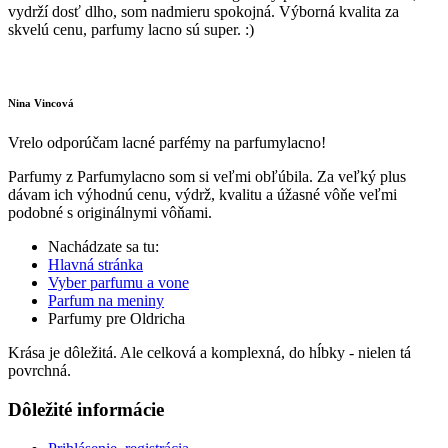
vydrží dosť dlho, som nadmieru spokojná. Výborná kvalita za
skvelú cenu, parfumy lacno sú super. :)
Nina Vincová
Vrelo odporúčam lacné parfémy na parfumylacno!
Parfumy z Parfumylacno som si veľmi obľúbila. Za veľký plus
dávam ich výhodnú cenu, výdrž, kvalitu a úžasné vôňe veľmi
podobné s originálnymi vôňami.
Nachádzate sa tu:
Hlavná stránka
Vyber parfumu a vone
Parfum na meniny
Parfumy pre Oldricha
Krása je dôležitá. Ale celková a komplexná, do hĺbky - nielen tá
povrchná.
Dôležité informácie