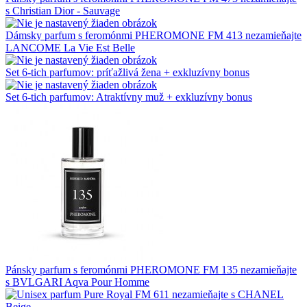
s Christian Dior - Sauvage
Dámsky parfum s feromónmi PHEROMONE FM 413 nezamieňajte
LANCOME La Vie Est Belle
Set 6-tich parfumov: príťažlivá žena + exkluzívny bonus
Set 6-tich parfumov: Atraktívny muž + exkluzívny bonus
Pánsky parfum s feromónmi PHEROMONE FM 135 nezamieňajte
s BVLGARI Aqva Pour Homme