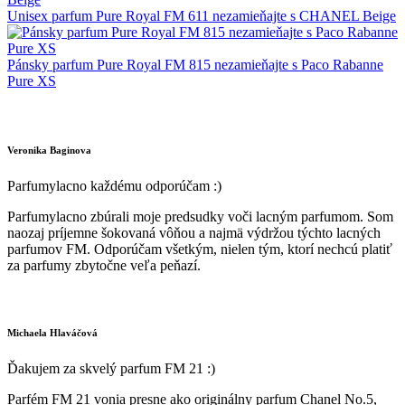
Unisex parfum Pure Royal FM 611 nezamieňajte s CHANEL Beige
Pánsky parfum Pure Royal FM 815 nezamieňajte s Paco Rabanne
Pure XS
Veronika Baginova
Parfumylacno každému odporúčam :)
Parfumylacno zbúrali moje predsudky voči lacným parfumom. Som
naozaj príjemne šokovaná vôňou a najmä výdržou týchto lacných
parfumov FM. Odporúčam všetkým, nielen tým, ktorí nechcú platiť
za parfumy zbytočne veľa peňazí.
Michaela Hlaváčová
Ďakujem za skvelý parfum FM 21 :)
Parfém FM 21 vonia presne ako originálny parfum Chanel No.5,