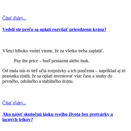
Čítať ďalej...
Vedeli ste prečo sa oplatí rozvíjať prirodzenú krásu?
Všetci hlboko vnútri vieme, že za všetko treba zaplatiť.
Pay the price – buď peniazmi alebo inak.
Od mala nás to tiež učia rozprávky a ich poučenia – napríklad aj tri
prasiatka zistili, že sa oplatí investovať viac času a snahy do
pevného, odolného a stabilného domu.
Čítať ďalej...
Ako nájsť skutočnú lásku svojho života bez pretvárky a
lacných trikov?