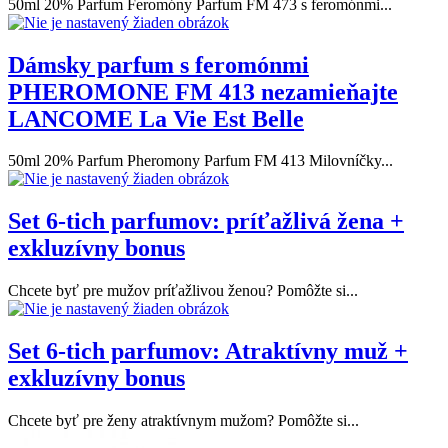
50ml 20% Parfum Feromóny Parfum FM 473 s feromónmi...
Dámsky parfum s feromónmi
PHEROMONE FM 413 nezamieňajte
LANCOME La Vie Est Belle
50ml 20% Parfum Pheromony Parfum FM 413 Milovníčky...
Set 6-tich parfumov: príťažlivá žena +
exkluzívny bonus
Chcete byť pre mužov príťažlivou ženou? Pomôžte si...
Set 6-tich parfumov: Atraktívny muž +
exkluzívny bonus
Chcete byť pre ženy atraktívnym mužom? Pomôžte si...