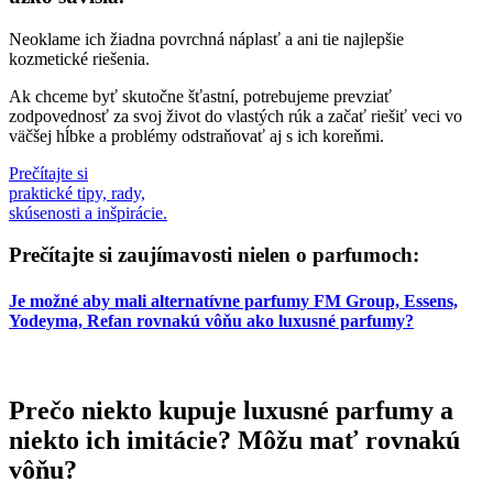
Neoklame ich žiadna povrchná náplasť a ani tie najlepšie
kozmetické riešenia.
Ak chceme byť skutočne šťastní, potrebujeme prevziať
zodpovednosť za svoj život do vlastých rúk a začať riešiť veci vo
väčšej hĺbke a problémy odstraňovať aj s ich koreňmi.
Prečítajte si
praktické tipy, rady,
skúsenosti a inšpirácie.
Prečítajte si zaujímavosti nielen o parfumoch:
Je možné aby mali alternatívne parfumy FM Group, Essens,
Yodeyma, Refan rovnakú vôňu ako luxusné parfumy?
Prečo niekto kupuje luxusné parfumy a
niekto ich imitácie? Môžu mať rovnakú
vôňu?