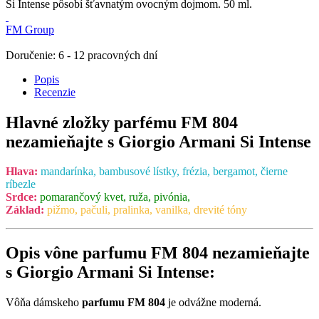
Si Intense pôsobí šťavnatým ovocným dojmom. 50 ml.
FM Group
Doručenie: 6 - 12 pracovných dní
Popis
Recenzie
Hlavné zložky parfému FM 804
nezamieňajte s Giorgio Armani Si Intense
Hlava:
mandarínka, bambusové lístky, frézia, bergamot, čierne
ríbezle
Srdce:
pomarančový kvet, ruža, pivónia,
Základ:
pižmo, pačuli, pralinka, vanilka, drevité tóny
Opis vône parfumu FM 804 nezamieňajte
s Giorgio Armani Si Intense:
Vôňa dámskeho
parfumu FM 804
je odvážne moderná.