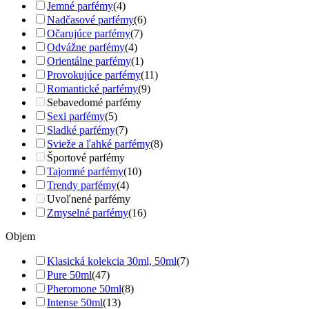
Jemné parfémy
(4)
Nadčasové parfémy
(6)
Očarujúce parfémy
(7)
Odvážne parfémy
(4)
Orientálne parfémy
(1)
Provokujúce parfémy
(11)
Romantické parfémy
(9)
Sebavedomé parfémy
Sexi parfémy
(5)
Sladké parfémy
(7)
Svieže a ľahké parfémy
(8)
Športové parfémy
Tajomné parfémy
(10)
Trendy parfémy
(4)
Uvoľnené parfémy
Zmyselné parfémy
(16)
Objem
Klasická kolekcia 30ml, 50ml
(7)
Pure 50ml
(47)
Pheromone 50ml
(8)
Intense 50ml
(13)