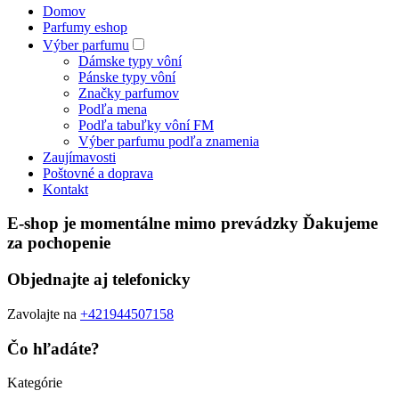
Domov
Parfumy eshop
Výber parfumu
Dámske typy vôní
Pánske typy vôní
Značky parfumov
Podľa mena
Podľa tabuľky vôní FM
Výber parfumu podľa znamenia
Zaujímavosti
Poštovné a doprava
Kontakt
E-shop je momentálne mimo prevádzky Ďakujeme
za pochopenie
Objednajte aj telefonicky
Zavolajte na
+421944507158
Čo hľadáte?
Kategórie