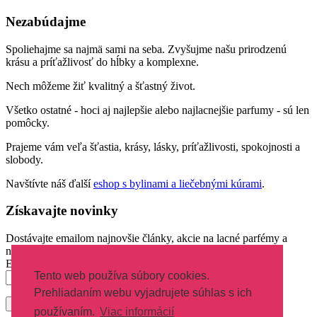
Nezabúdajme
Spoliehajme sa najmä sami na seba. Zvyšujme našu prirodzenú
krásu a príťažlivosť do hĺbky a komplexne.
Nech môžeme žiť kvalitný a šťastný život.
Všetko ostatné - hoci aj najlepšie alebo najlacnejšie parfumy - sú len
pomôcky.
Prajeme vám veľa šťastia, krásy, lásky, príťažlivosti, spokojnosti a
slobody.
Navštívte náš ďalší
eshop s bylinami a liečebnými kúrami
.
Získavajte novinky
Dostávajte emailom najnovšie články, akcie na lacné parfémy a
novinky parfumov.
Email
Tento web používa súbory cookies.
Prehliadaním webu vyjadrujete súhlas s ich
používaním.
Viac informácií