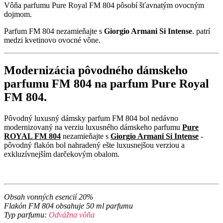
Vôňa parfumu Pure Royal FM 804 pôsobí šťavnatým ovocným
dojmom.
Parfum FM 804 nezamieňajte s
Giorgio Armani Si Intense
. patrí
medzi kvetinovo ovocné vône.
Modernizácia pôvodného dámskeho
parfumu FM 804 na parfum Pure Royal
FM 804.
Pôvodný luxusný dámsky parfum FM 804 bol nedávno
modernizovaný na verziu luxusného dámskeho parfumu
Pure
ROYAL FM 804
nezamieňajte s
Giorgio Armani Si Intense
-
pôvodný flakón bol nahradený ešte luxusnejšou verziou a
exkluzívnejším darčekovým obalom.
Obsah vonných esencií 20%
Flakón FM 804 obsahuje 50 ml parfumu
Typ parfumu:
Odvážna vôňa