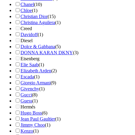
Chanel
(10)
Chloe
(1)
Christian Dior
(15)
Christina Aguilera
(1)
Creed
Davidoff
(1)
Diesel
Dolce & Gabbana
(5)
DONNA KARAN DKNY
(3)
Eisenberg
Elie Saab
(1)
Elizabeth Arden
(2)
Escada
(1)
Giorgio Armani
(9)
Givenchy
(1)
Gucci
(8)
Guess
(1)
Hermés
Hugo Boss
(6)
Jean Paul Gaultier
(1)
Jimmy Choo
(1)
Kenzo
(1)