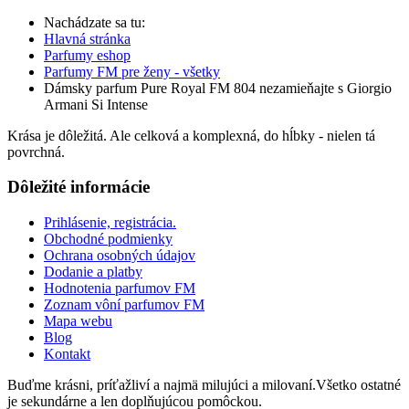
Nachádzate sa tu:
Hlavná stránka
Parfumy eshop
Parfumy FM pre ženy - všetky
Dámsky parfum Pure Royal FM 804 nezamieňajte s Giorgio
Armani Si Intense
Krása je dôležitá. Ale celková a komplexná, do hĺbky - nielen tá
povrchná.
Dôležité informácie
Prihlásenie, registrácia.
Obchodné podmienky
Ochrana osobných údajov
Dodanie a platby
Hodnotenia parfumov FM
Zoznam vôní parfumov FM
Mapa webu
Blog
Kontakt
Buďme krásni, príťažliví a najmä milujúci a milovaní.Všetko ostatné
je sekundárne a len doplňujúcou pomôckou.