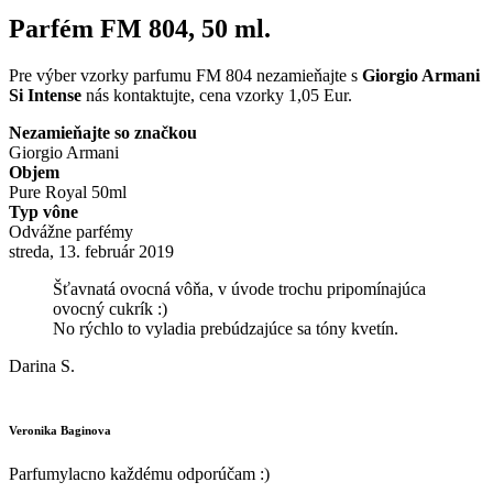
Parfém FM 804, 50 ml.
Pre výber vzorky parfumu FM 804 nezamieňajte s
Giorgio Armani
Si Intense
nás kontaktujte, cena vzorky 1,05 Eur.
Nezamieňajte so značkou
Giorgio Armani
Objem
Pure Royal 50ml
Typ vône
Odvážne parfémy
streda, 13. február 2019
Šťavnatá ovocná vôňa, v úvode trochu pripomínajúca
ovocný cukrík :)
No rýchlo to vyladia prebúdzajúce sa tóny kvetín.
Darina S.
Veronika Baginova
Parfumylacno každému odporúčam :)