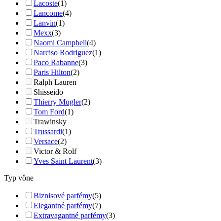
Lacoste
(1)
Lancome
(4)
Lanvin
(1)
Mexx
(3)
Naomi Campbell
(4)
Narciso Rodriguez
(1)
Paco Rabanne
(3)
Paris Hilton
(2)
Ralph Lauren
Shisseido
Thierry Mugler
(2)
Tom Ford
(1)
Trawinsky
Trussardi
(1)
Versace
(2)
Victor & Rolf
Yves Saint Laurent
(3)
Typ vône
Biznisové parfémy
(5)
Elegantné parfémy
(7)
Extravagantné parfémy
(3)