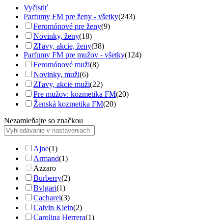
Vyčistiť
Parfumy FM pre ženy - všetky
(243)
Feromónové pre ženy
(9)
Novinky, ženy
(18)
Zľavy, akcie, ženy
(38)
Parfumy FM pre mužov - všetky
(124)
Feromónové muži
(8)
Novinky, muži
(6)
Zľavy, akcie muži
(22)
Pre mužov: kozmetika FM
(20)
Ženská kozmetika FM
(20)
Nezamieňajte so značkou
Ajne
(1)
Armand
(1)
Azzaro
Burberry
(2)
Bvlgari
(1)
Cacharel
(3)
Calvin Klein
(2)
Carolina Herrera
(1)