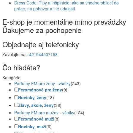
Dress Code: Tipy a inšpirácie, ako sa vhodne obliecť do
práce, na pohovor a iné udalosti
E-shop je momentálne mimo prevádzky
Ďakujeme za pochopenie
Objednajte aj telefonicky
Zavolajte na
+421944507158
Čo hľadáte?
Kategórie
Parfumy FM pre ženy - všetky
(243)
Feromónové pre ženy
(9)
Novinky, ženy
(18)
Zľavy, akcie, ženy
(38)
Parfumy FM pre mužov - všetky
(124)
Feromónové muži
(8)
Novinky, muži
(6)