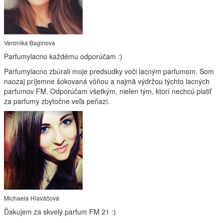
Veronika Baginova
Parfumylacno každému odporúčam :)
Parfumylacno zbúrali moje predsudky voči lacným parfumom. Som
naozaj príjemne šokovaná vôňou a najmä výdržou týchto lacných
parfumov FM. Odporúčam všetkým, nielen tým, ktorí nechcú platiť
za parfumy zbytočne veľa peňazí.
Michaela Hlaváčová
Ďakujem za skvelý parfum FM 21 :)