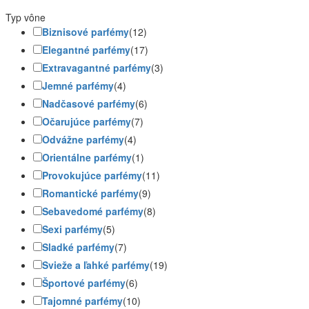
Typ vône
Biznisové parfémy
(12)
Elegantné parfémy
(17)
Extravagantné parfémy
(3)
Jemné parfémy
(4)
Nadčasové parfémy
(6)
Očarujúce parfémy
(7)
Odvážne parfémy
(4)
Orientálne parfémy
(1)
Provokujúce parfémy
(11)
Romantické parfémy
(9)
Sebavedomé parfémy
(8)
Sexi parfémy
(5)
Sladké parfémy
(7)
Svieže a ľahké parfémy
(19)
Športové parfémy
(6)
Tajomné parfémy
(10)