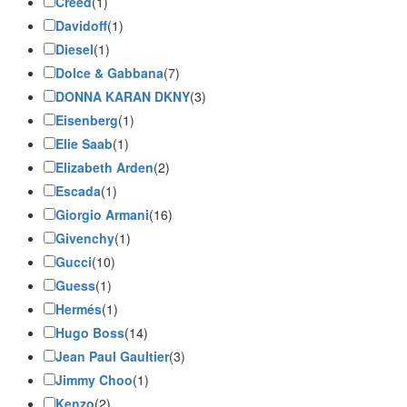
Creed
(1)
Davidoff
(1)
Diesel
(1)
Dolce & Gabbana
(7)
DONNA KARAN DKNY
(3)
Eisenberg
(1)
Elie Saab
(1)
Elizabeth Arden
(2)
Escada
(1)
Giorgio Armani
(16)
Givenchy
(1)
Gucci
(10)
Guess
(1)
Hermés
(1)
Hugo Boss
(14)
Jean Paul Gaultier
(3)
Jimmy Choo
(1)
Kenzo
(2)