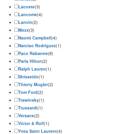
Lacoste
(3)
Lancome
(4)
Lanvin
(2)
Mexx
(3)
Naomi Campbell
(4)
Narciso Rodriguez
(1)
Paco Rabanne
(8)
Paris Hilton
(2)
Ralph Lauren
(1)
Shisseido
(1)
Thierry Mugler
(2)
Tom Ford
(2)
Trawinsky
(1)
Trussardi
(1)
Versace
(2)
Victor & Rolf
(1)
Yves Saint Laurent
(4)