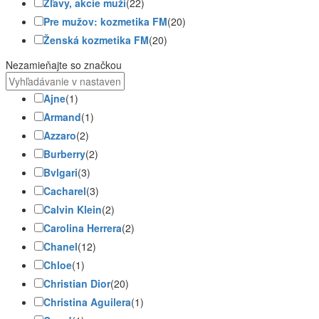
Zľavy, akcie muži
(22)
Pre mužov: kozmetika FM
(20)
Ženská kozmetika FM
(20)
Nezamieňajte so značkou
Ajne
(1)
Armand
(1)
Azzaro
(2)
Burberry
(2)
Bvlgari
(3)
Cacharel
(3)
Calvin Klein
(2)
Carolina Herrera
(2)
Chanel
(12)
Chloe
(1)
Christian Dior
(20)
Christina Aguilera
(1)