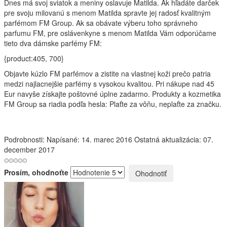
Dnes má svoj sviatok a meniny oslavuje Matilda. Ak hľadáte darček
pre svoju milovanú s menom Matilda spravte jej radosť kvalitným
parfémom FM Group. Ak sa obávate výberu toho správneho
parfumu FM, pre oslávenkyne s menom Matilda Vám odporúčame
tieto dva dámske parfémy FM:
{product:405, 700}
Objavte kúzlo FM parfémov a zistite na vlastnej koži prečo patria
medzi najlacnejšie parfémy s vysokou kvalitou. Pri nákupe nad 45
Eur navyše získajte poštovné úplne zadarmo. Produkty a kozmetika
FM Group sa riadia podľa hesla: Plaťte za vôňu, neplaťte za značku.
Podrobnosti:
Napísané: 14. marec 2016
Ostatná aktualizácia: 07.
december 2017
Prosím, ohodnoťte