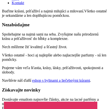
Kontakt
Buďme krásni, príťažliví a najmä milujúci a milovaní.Všetko ostatné
je sekundárne a len doplňujúcou pomôckou.
Nezabúdajme
Spoliehajme sa najmä sami na seba. Zvyšujme našu prirodzenú
krásu a príťažlivosť do hĺbky a komplexne.
Nech môžeme žiť kvalitný a šťastný život.
Všetko ostatné - hoci aj najlepšie alebo najlacnejšie parfumy - sú len
pomôcky.
Prajeme vám veľa šťastia, krásy, lásky, príťažlivosti, spokojnosti a
slobody.
Navštívte náš ďalší
eshop s bylinami a liečebnými kúrami
.
Získavajte novinky
Dostávajte emailom najnovšie články, akcie na lacné parfémy a
novinky parfumov.
Email