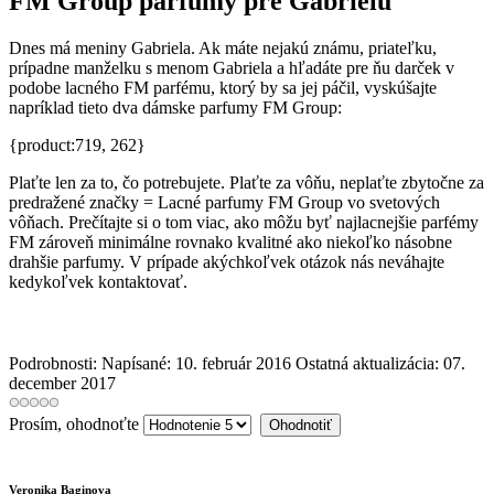
FM Group parfumy pre Gabrielu
Dnes má meniny Gabriela. Ak máte nejakú známu, priateľku,
prípadne manželku s menom Gabriela a hľadáte pre ňu darček v
podobe lacného FM parfému, ktorý by sa jej páčil, vyskúšajte
napríklad tieto dva dámske parfumy FM Group:
{product:719, 262}
Plaťte len za to, čo potrebujete. Plaťte za vôňu, neplaťte zbytočne za
predražené značky = Lacné parfumy FM Group vo svetových
vôňach. Prečítajte si o tom viac, ako môžu byť najlacnejšie parfémy
FM zároveň minimálne rovnako kvalitné ako niekoľko násobne
drahšie parfumy. V prípade akýchkoľvek otázok nás neváhajte
kedykoľvek kontaktovať.
Podrobnosti:
Napísané: 10. február 2016
Ostatná aktualizácia: 07.
december 2017
Prosím, ohodnoťte
Veronika Baginova