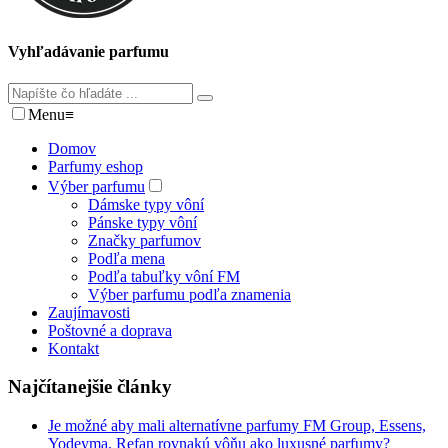
Vyhľadávanie parfumu
Menu
≡
Domov
Parfumy eshop
Výber parfumu
Dámske typy vôní
Pánske typy vôní
Značky parfumov
Podľa mena
Podľa tabuľky vôní FM
Výber parfumu podľa znamenia
Zaujímavosti
Poštovné a doprava
Kontakt
Najčítanejšie články
Je možné aby mali alternatívne parfumy FM Group, Essens,
Yodeyma, Refan rovnakú vôňu ako luxusné parfumy?