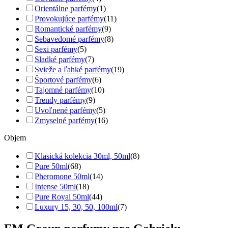
Orientálne parfémy
(1)
Provokujúce parfémy
(11)
Romantické parfémy
(9)
Sebavedomé parfémy
(8)
Sexi parfémy
(5)
Sladké parfémy
(7)
Svieže a ľahké parfémy
(19)
Športové parfémy
(6)
Tajomné parfémy
(10)
Trendy parfémy
(9)
Uvoľnené parfémy
(5)
Zmyselné parfémy
(16)
Objem
Klasická kolekcia 30ml, 50ml
(8)
Pure 50ml
(68)
Pheromone 50ml
(14)
Intense 50ml
(18)
Pure Royal 50ml
(44)
Luxury 15, 30, 50, 100ml
(7)