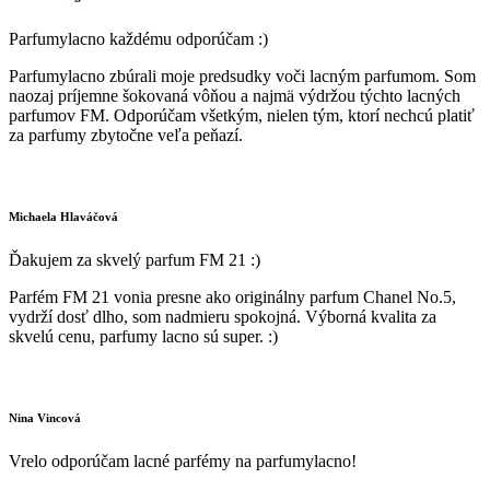
Parfumylacno každému odporúčam :)
Parfumylacno zbúrali moje predsudky voči lacným parfumom. Som
naozaj príjemne šokovaná vôňou a najmä výdržou týchto lacných
parfumov FM. Odporúčam všetkým, nielen tým, ktorí nechcú platiť
za parfumy zbytočne veľa peňazí.
Michaela Hlaváčová
Ďakujem za skvelý parfum FM 21 :)
Parfém FM 21 vonia presne ako originálny parfum Chanel No.5,
vydrží dosť dlho, som nadmieru spokojná. Výborná kvalita za
skvelú cenu, parfumy lacno sú super. :)
Nina Vincová
Vrelo odporúčam lacné parfémy na parfumylacno!