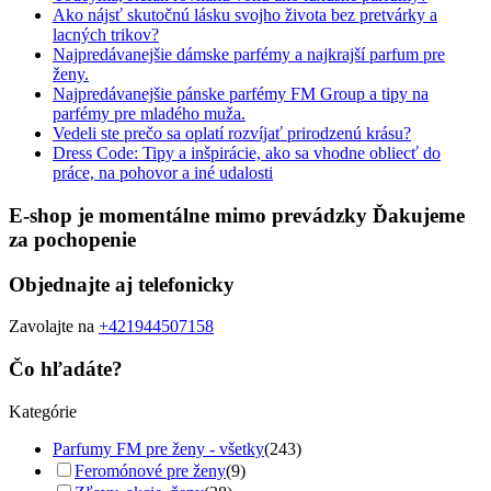
Ako nájsť skutočnú lásku svojho života bez pretvárky a
lacných trikov?
Najpredávanejšie dámske parfémy a najkrajší parfum pre
ženy.
Najpredávanejšie pánske parfémy FM Group a tipy na
parfémy pre mladého muža.
Vedeli ste prečo sa oplatí rozvíjať prirodzenú krásu?
Dress Code: Tipy a inšpirácie, ako sa vhodne obliecť do
práce, na pohovor a iné udalosti
E-shop je momentálne mimo prevádzky Ďakujeme
za pochopenie
Objednajte aj telefonicky
Zavolajte na
+421944507158
Čo hľadáte?
Kategórie
Parfumy FM pre ženy - všetky
(243)
Feromónové pre ženy
(9)