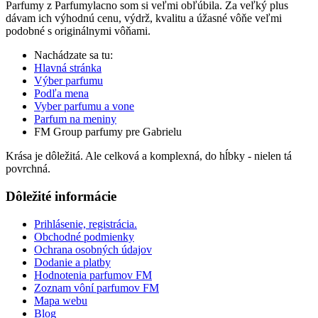
Parfumy z Parfumylacno som si veľmi obľúbila. Za veľký plus
dávam ich výhodnú cenu, výdrž, kvalitu a úžasné vôňe veľmi
podobné s originálnymi vôňami.
Nachádzate sa tu:
Hlavná stránka
Výber parfumu
Podľa mena
Vyber parfumu a vone
Parfum na meniny
FM Group parfumy pre Gabrielu
Krása je dôležitá. Ale celková a komplexná, do hĺbky - nielen tá
povrchná.
Dôležité informácie
Prihlásenie, registrácia.
Obchodné podmienky
Ochrana osobných údajov
Dodanie a platby
Hodnotenia parfumov FM
Zoznam vôní parfumov FM
Mapa webu
Blog