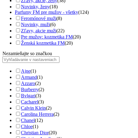
Zľavy, akcie, ženy
(38)
Novinky, ženy
(18)
Parfumy FM pre mužov - všetky
(124)
Feromónové muži
(8)
Novinky, muži
(6)
Zľavy, akcie muži
(22)
Pre mužov: kozmetika FM
(20)
Ženská kozmetika FM
(20)
Nezamieňajte so značkou
Ajne
(1)
Armand
(1)
Azzaro
(2)
Burberry
(2)
Bvlgari
(3)
Cacharel
(3)
Calvin Klein
(2)
Carolina Herrera
(2)
Chanel
(12)
Chloe
(1)
Christian Dior
(20)