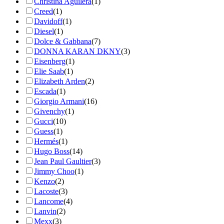
Christina Aguilera
(1)
Creed
(1)
Davidoff
(1)
Diesel
(1)
Dolce & Gabbana
(7)
DONNA KARAN DKNY
(3)
Eisenberg
(1)
Elie Saab
(1)
Elizabeth Arden
(2)
Escada
(1)
Giorgio Armani
(16)
Givenchy
(1)
Gucci
(10)
Guess
(1)
Hermés
(1)
Hugo Boss
(14)
Jean Paul Gaultier
(3)
Jimmy Choo
(1)
Kenzo
(2)
Lacoste
(3)
Lancome
(4)
Lanvin
(2)
Mexx
(3)