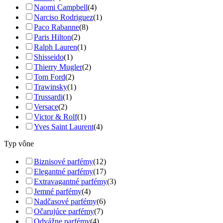
Naomi Campbell
(4)
Narciso Rodriguez
(1)
Paco Rabanne
(8)
Paris Hilton
(2)
Ralph Lauren
(1)
Shisseido
(1)
Thierry Mugler
(2)
Tom Ford
(2)
Trawinsky
(1)
Trussardi
(1)
Versace
(2)
Victor & Rolf
(1)
Yves Saint Laurent
(4)
Typ vône
Biznisové parfémy
(12)
Elegantné parfémy
(17)
Extravagantné parfémy
(3)
Jemné parfémy
(4)
Nadčasové parfémy
(6)
Očarujúce parfémy
(7)
Odvážne parfémy
(4)