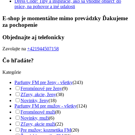
Dress Code: Tipy a inšpirácie, ako sa vhodne obliecť do
práce, na pohovor a iné udalosti
E-shop je momentálne mimo prevádzky Ďakujeme
za pochopenie
Objednajte aj telefonicky
Zavolajte na
+421944507158
Čo hľadáte?
Kategórie
Parfumy FM pre ženy - všetky
(243)
Feromónové pre ženy
(9)
Zľavy, akcie, ženy
(38)
Novinky, ženy
(18)
Parfumy FM pre mužov - všetky
(124)
Feromónové muži
(8)
Novinky, muži
(6)
Zľavy, akcie muži
(22)
Pre mužov: kozmetika FM
(20)