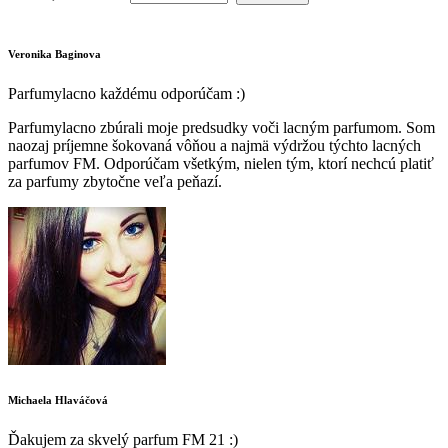
Veronika Baginova
Parfumylacno každému odporúčam :)
Parfumylacno zbúrali moje predsudky voči lacným parfumom. Som
naozaj príjemne šokovaná vôňou a najmä výdržou týchto lacných
parfumov FM. Odporúčam všetkým, nielen tým, ktorí nechcú platiť
za parfumy zbytočne veľa peňazí.
Michaela Hlaváčová
Ďakujem za skvelý parfum FM 21 :)