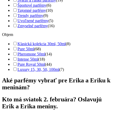
Svieže a ľahké parfémy
(19)
Športové parfémy
(6)
Tajomné parfémy
(10)
Trendy parfémy
(9)
Uvoľnené parfémy
(5)
Zmyselné parfémy
(16)
Objem
Klasická kolekcia 30ml, 50ml
(8)
Pure 50ml
(68)
Pheromone 50ml
(14)
Intense 50ml
(18)
Pure Royal 50ml
(44)
Luxury 15, 30, 50, 100ml
(7)
Aké parfémy vybrať pre Erika a Eriku k
meninám?
Kto má sviatok 2. februára? Oslavujú
Erik a Erika meniny.