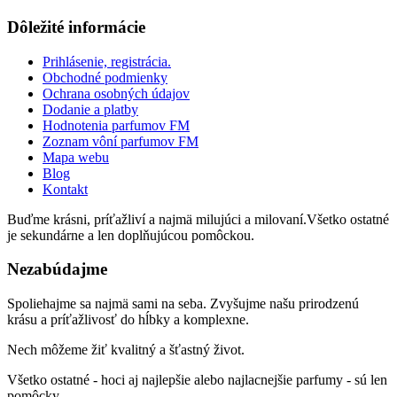
Dôležité informácie
Prihlásenie, registrácia.
Obchodné podmienky
Ochrana osobných údajov
Dodanie a platby
Hodnotenia parfumov FM
Zoznam vôní parfumov FM
Mapa webu
Blog
Kontakt
Buďme krásni, príťažliví a najmä milujúci a milovaní.Všetko ostatné
je sekundárne a len doplňujúcou pomôckou.
Nezabúdajme
Spoliehajme sa najmä sami na seba. Zvyšujme našu prirodzenú
krásu a príťažlivosť do hĺbky a komplexne.
Nech môžeme žiť kvalitný a šťastný život.
Všetko ostatné - hoci aj najlepšie alebo najlacnejšie parfumy - sú len
pomôcky.