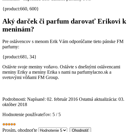
{product:660, 600}
Aký darček či parfum darovať Erikovi k
meninám?
Pre oslávencov s menom Erik Vám odporúčame tieto pánske FM
parfumy:
{product:681, 34}
Oslávte svoje meniny voňavo. Oslávte s dnešnými oslávencami
meniny Eriky a meniny Erika s nami na parfumylacno.sk a
svetovými vôňami FM Group.
Podrobnosti:
Napísané: 02. február 2016
Ostatná aktualizácia: 03.
október 2018
Hodnotenie používateľov:
5
/
5
Prosím, ohodnoťte