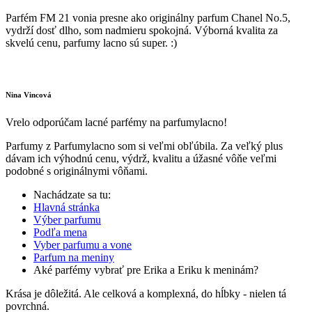
Parfém FM 21 vonia presne ako originálny parfum Chanel No.5,
vydrží dosť dlho, som nadmieru spokojná. Výborná kvalita za
skvelú cenu, parfumy lacno sú super. :)
Nina Vincová
Vrelo odporúčam lacné parfémy na parfumylacno!
Parfumy z Parfumylacno som si veľmi obľúbila. Za veľký plus
dávam ich výhodnú cenu, výdrž, kvalitu a úžasné vôňe veľmi
podobné s originálnymi vôňami.
Nachádzate sa tu:
Hlavná stránka
Výber parfumu
Podľa mena
Vyber parfumu a vone
Parfum na meniny
Aké parfémy vybrať pre Erika a Eriku k meninám?
Krása je dôležitá. Ale celková a komplexná, do hĺbky - nielen tá
povrchná.