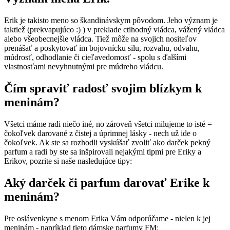
Erik je takisto meno so škandinávskym pôvodom. Jeho význam je
taktiež (prekvapujúco :) ) v preklade ctihodný vládca, vážený vládca
alebo všeobecnejšie vládca. Tiež môže na svojich nositeľov
prenášať a poskytovať im bojovnícku silu, rozvahu, odvahu,
múdrosť, odhodlanie či cieľavedomosť - spolu s ďalšími
vlastnosťami nevyhnutnými pre múdreho vládcu.
Čím spraviť radosť svojim blízkym k
meninám?
Všetci máme radi niečo iné, no zároveň všetci milujeme to isté =
čokoľvek darované z čistej a úprimnej lásky - nech už ide o
čokoľvek. Ak ste sa rozhodli vyskúšať zvoliť ako darček pekný
parfum a radi by ste sa inšpirovali nejakými tipmi pre Eriky a
Erikov, pozrite si naše nasledujúce tipy:
Aký darček či parfum darovať Erike k
meninám?
Pre oslávenkyne s menom Erika Vám odporúčame - nielen k jej
meninám - napríklad tieto dámske parfumy FM: