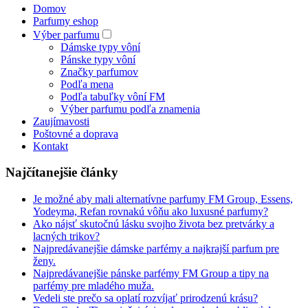
Domov
Parfumy eshop
Výber parfumu
Dámske typy vôní
Pánske typy vôní
Značky parfumov
Podľa mena
Podľa tabuľky vôní FM
Výber parfumu podľa znamenia
Zaujímavosti
Poštovné a doprava
Kontakt
Najčítanejšie články
Je možné aby mali alternatívne parfumy FM Group, Essens,
Yodeyma, Refan rovnakú vôňu ako luxusné parfumy?
Ako nájsť skutočnú lásku svojho života bez pretvárky a
lacných trikov?
Najpredávanejšie dámske parfémy a najkrajší parfum pre
ženy.
Najpredávanejšie pánske parfémy FM Group a tipy na
parfémy pre mladého muža.
Vedeli ste prečo sa oplatí rozvíjať prirodzenú krásu?