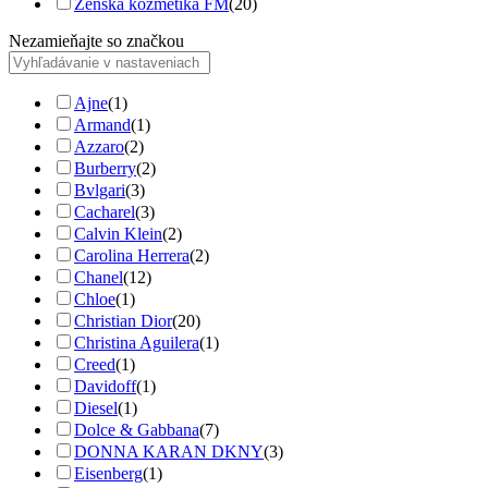
Ženská kozmetika FM
(20)
Nezamieňajte so značkou
Ajne
(1)
Armand
(1)
Azzaro
(2)
Burberry
(2)
Bvlgari
(3)
Cacharel
(3)
Calvin Klein
(2)
Carolina Herrera
(2)
Chanel
(12)
Chloe
(1)
Christian Dior
(20)
Christina Aguilera
(1)
Creed
(1)
Davidoff
(1)
Diesel
(1)
Dolce & Gabbana
(7)
DONNA KARAN DKNY
(3)
Eisenberg
(1)