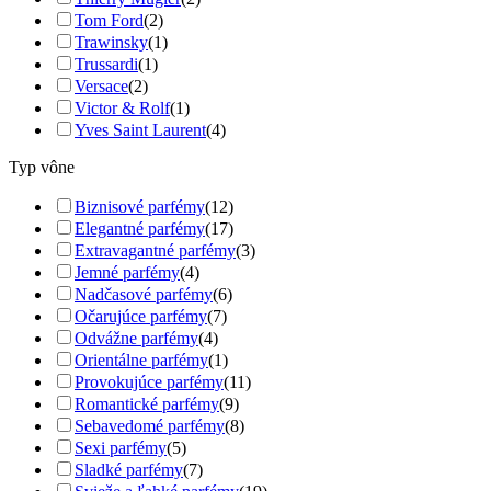
Tom Ford
(2)
Trawinsky
(1)
Trussardi
(1)
Versace
(2)
Victor & Rolf
(1)
Yves Saint Laurent
(4)
Typ vône
Biznisové parfémy
(12)
Elegantné parfémy
(17)
Extravagantné parfémy
(3)
Jemné parfémy
(4)
Nadčasové parfémy
(6)
Očarujúce parfémy
(7)
Odvážne parfémy
(4)
Orientálne parfémy
(1)
Provokujúce parfémy
(11)
Romantické parfémy
(9)
Sebavedomé parfémy
(8)
Sexi parfémy
(5)
Sladké parfémy
(7)