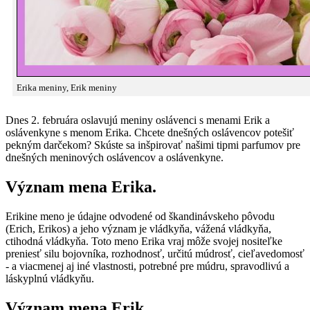
Erika meniny, Erik meniny
Dnes 2. februára oslavujú meniny oslávenci s menami Erik a
oslávenkyne s menom Erika. Chcete dnešných oslávencov potešiť
pekným darčekom? Skúste sa inšpirovať našimi tipmi parfumov pre
dnešných meninových oslávencov a oslávenkyne.
Význam mena Erika.
Erikine meno je údajne odvodené od škandinávskeho pôvodu
(Erich, Erikos) a jeho význam je vládkyňa, vážená vládkyňa,
ctihodná vládkyňa. Toto meno Erika vraj môže svojej nositeľke
preniesť silu bojovníka, rozhodnosť, určitú múdrosť, cieľavedomosť
- a viacmenej aj iné vlastnosti, potrebné pre múdru, spravodlivú a
láskyplnú vládkyňu.
Význam mena Erik.