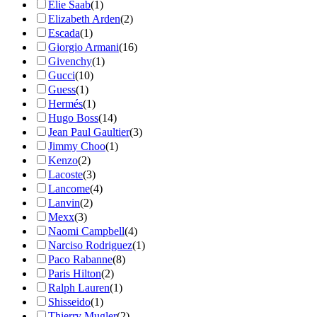
Elie Saab
(1)
Elizabeth Arden
(2)
Escada
(1)
Giorgio Armani
(16)
Givenchy
(1)
Gucci
(10)
Guess
(1)
Hermés
(1)
Hugo Boss
(14)
Jean Paul Gaultier
(3)
Jimmy Choo
(1)
Kenzo
(2)
Lacoste
(3)
Lancome
(4)
Lanvin
(2)
Mexx
(3)
Naomi Campbell
(4)
Narciso Rodriguez
(1)
Paco Rabanne
(8)
Paris Hilton
(2)
Ralph Lauren
(1)
Shisseido
(1)
Thierry Mugler
(2)