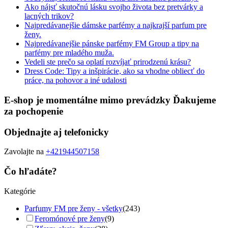
Ako nájsť skutočnú lásku svojho života bez pretvárky a
lacných trikov?
Najpredávanejšie dámske parfémy a najkrajší parfum pre
ženy.
Najpredávanejšie pánske parfémy FM Group a tipy na
parfémy pre mladého muža.
Vedeli ste prečo sa oplatí rozvíjať prirodzenú krásu?
Dress Code: Tipy a inšpirácie, ako sa vhodne obliecť do
práce, na pohovor a iné udalosti
E-shop je momentálne mimo prevádzky Ďakujeme
za pochopenie
Objednajte aj telefonicky
Zavolajte na
+421944507158
Čo hľadáte?
Kategórie
Parfumy FM pre ženy - všetky
(243)
Feromónové pre ženy
(9)