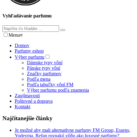
Vyhľadávanie parfumu
Menu
≡
Domov
Parfumy eshop
Výber parfumu
Dámske typy vôní
Pánske typy vôní
Značky parfumov
Podľa mena
Podľa tabuľky vôní FM
Výber parfumu podľa znamenia
Zaujímavosti
Poštovné a doprava
Kontakt
Najčítanejšie články
Je možné aby mali alternatívne parfumy FM Group, Essens,
Yodeyma, Refan rovnakú vôňu ako luxusné parfumy?