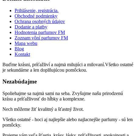
Prihlásenie, registrácia.
Obchodné podmienky
Ochrana osobných údajov
Dodanie a platby
Hodnotenia parfumov FM
Zoznam vôní parfumov FM
Mapa webu
Blog
Kontakt
Buďme krásni, príťažliví a najmä milujúci a milovaní.Všetko ostatné
je sekundárne a len doplňujúcou pomôckou.
Nezabúdajme
Spoliehajme sa najmä sami na seba. Zvyšujme našu prirodzenú
krásu a príťažlivosť do hĺbky a komplexne.
Nech môžeme žiť kvalitný a šťastný život.
Všetko ostatné - hoci aj najlepšie alebo najlacnejšie parfumy - sú len
pomôcky.
Prajeme vám veľa šťastia, krásy, lásky, príťažlivosti, spokojnosti a