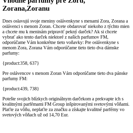
Vhodné parfumy pre Zoru,
Zorana,Zoranu
Dnes oslavujú svoje meniny oslávenkyne s menami Zora, Zorana a
oslávenci s menom Zoran. Chcete obdarovať niekoho z týchto mien
a chcete mu k meninám pripraviť pekný darček? Ak si chcete
vybrať ako tento darček niektoré z našich parfumov FM,
odporúčame Vám konkrétne tieto voňavky: Pre oslávenkyne s
menom Zora, Zorana Vám odporúčame tieto tieto dva dámske
parfumy:
{product:358, 637}
Pre oslávencov s menom Zoran Vám odporúčame tieto dva pánske
parfumy FM:
{product:439, 738}
Potešte svojich blízkych originálnym darčekom a prekvapte ich s
kvalitnými parfémami FM Group inšpirovanými svetovými vôňami.
Plaťte za vôňu, neplaťte za značku a získajte kvalitné parfémy vo
svetových vôňach už od 14,70 Eur.