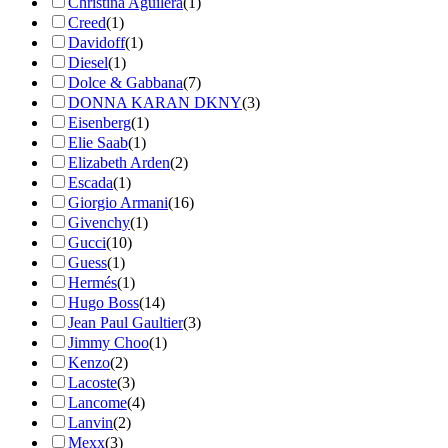
Christina Aguilera
(1)
Creed
(1)
Davidoff
(1)
Diesel
(1)
Dolce & Gabbana
(7)
DONNA KARAN DKNY
(3)
Eisenberg
(1)
Elie Saab
(1)
Elizabeth Arden
(2)
Escada
(1)
Giorgio Armani
(16)
Givenchy
(1)
Gucci
(10)
Guess
(1)
Hermés
(1)
Hugo Boss
(14)
Jean Paul Gaultier
(3)
Jimmy Choo
(1)
Kenzo
(2)
Lacoste
(3)
Lancome
(4)
Lanvin
(2)
Mexx
(3)