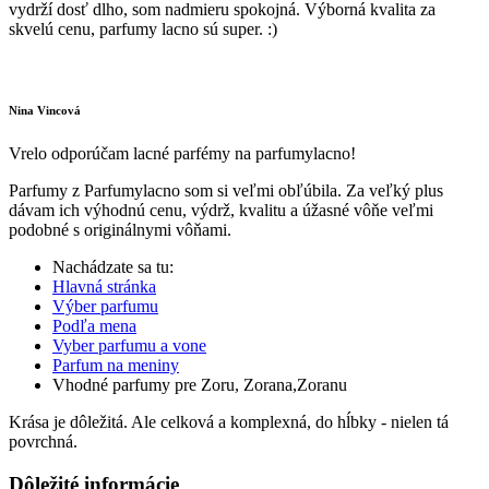
vydrží dosť dlho, som nadmieru spokojná. Výborná kvalita za
skvelú cenu, parfumy lacno sú super. :)
Nina Vincová
Vrelo odporúčam lacné parfémy na parfumylacno!
Parfumy z Parfumylacno som si veľmi obľúbila. Za veľký plus
dávam ich výhodnú cenu, výdrž, kvalitu a úžasné vôňe veľmi
podobné s originálnymi vôňami.
Nachádzate sa tu:
Hlavná stránka
Výber parfumu
Podľa mena
Vyber parfumu a vone
Parfum na meniny
Vhodné parfumy pre Zoru, Zorana,Zoranu
Krása je dôležitá. Ale celková a komplexná, do hĺbky - nielen tá
povrchná.
Dôležité informácie