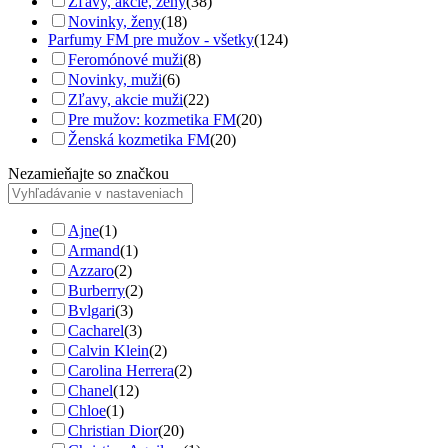
Zľavy, akcie, ženy
(38)
Novinky, ženy
(18)
Parfumy FM pre mužov - všetky
(124)
Feromónové muži
(8)
Novinky, muži
(6)
Zľavy, akcie muži
(22)
Pre mužov: kozmetika FM
(20)
Ženská kozmetika FM
(20)
Nezamieňajte so značkou
Ajne
(1)
Armand
(1)
Azzaro
(2)
Burberry
(2)
Bvlgari
(3)
Cacharel
(3)
Calvin Klein
(2)
Carolina Herrera
(2)
Chanel
(12)
Chloe
(1)
Christian Dior
(20)