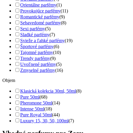
Orientálne parfémy
(1)
Provokujúce parfémy
(11)
Romantické parfémy
(9)
Sebavedomé parfémy
(8)
Sexi parfémy
(5)
Sladké parfémy
(7)
Svieže a ľahké parfémy
(19)
Športové parfémy
(6)
Tajomné parfémy
(10)
Trendy parfémy
(9)
Uvoľnené parfémy
(5)
Zmyselné parfémy
(16)
Objem
Klasická kolekcia 30ml, 50ml
(8)
Pure 50ml
(68)
Pheromone 50ml
(14)
Intense 50ml
(18)
Pure Royal 50ml
(44)
Luxury 15, 30, 50, 100ml
(7)