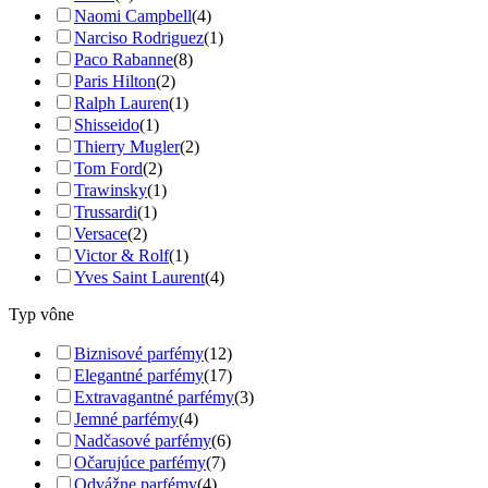
Naomi Campbell
(4)
Narciso Rodriguez
(1)
Paco Rabanne
(8)
Paris Hilton
(2)
Ralph Lauren
(1)
Shisseido
(1)
Thierry Mugler
(2)
Tom Ford
(2)
Trawinsky
(1)
Trussardi
(1)
Versace
(2)
Victor & Rolf
(1)
Yves Saint Laurent
(4)
Typ vône
Biznisové parfémy
(12)
Elegantné parfémy
(17)
Extravagantné parfémy
(3)
Jemné parfémy
(4)
Nadčasové parfémy
(6)
Očarujúce parfémy
(7)
Odvážne parfémy
(4)