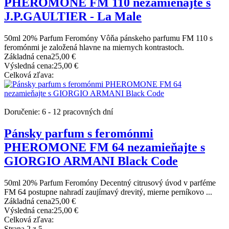
PHEROMONE FM 110 nezamieňajte s
J.P.GAULTIER - La Male
50ml 20% Parfum Feromóny Vôňa pánskeho parfumu FM 110 s
feromónmi je založená hlavne na miernych kontrastoch.
Základná cena
25,00 €
Výsledná cena:
25,00 €
Celková zľava:
Doručenie: 6 - 12 pracovných dní
Pánsky parfum s feromónmi
PHEROMONE FM 64 nezamieňajte s
GIORGIO ARMANI Black Code
50ml 20% Parfum Feromóny Decentný citrusový úvod v parféme
FM 64 postupne nahradí zaujímavý drevitý, mierne perníkovo ...
Základná cena
25,00 €
Výsledná cena:
25,00 €
Celková zľava:
Strana 2 z 5