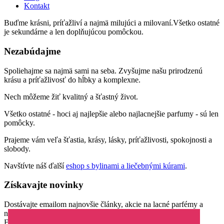
Kontakt
Buďme krásni, príťažliví a najmä milujúci a milovaní.Všetko ostatné
je sekundárne a len doplňujúcou pomôckou.
Nezabúdajme
Spoliehajme sa najmä sami na seba. Zvyšujme našu prirodzenú
krásu a príťažlivosť do hĺbky a komplexne.
Nech môžeme žiť kvalitný a šťastný život.
Všetko ostatné - hoci aj najlepšie alebo najlacnejšie parfumy - sú len
pomôcky.
Prajeme vám veľa šťastia, krásy, lásky, príťažlivosti, spokojnosti a
slobody.
Navštívte náš ďalší
eshop s bylinami a liečebnými kúrami
.
Získavajte novinky
Dostávajte emailom najnovšie články, akcie na lacné parfémy a
novinky parfumov.
Email