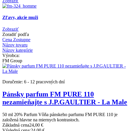
Zobraziť
Zľavy, akcie muži
Zobraziť
Zoradiť podľa
Cena Zostupne
Názov tovaru
Názov kategórie
Výrobca:
FM Group
Doručenie: 6 - 12 pracovných dní
Pánsky parfum FM PURE 110
nezamieňajte s J.P.GAULTIER - La Male
50 ml 20% Parfum Vôňa pánskeho parfumu FM PURE 110 je
založená hlavne na miernych kontrastoch.
Základná cena
24,00 €
Výsledná cena:
24,00 €