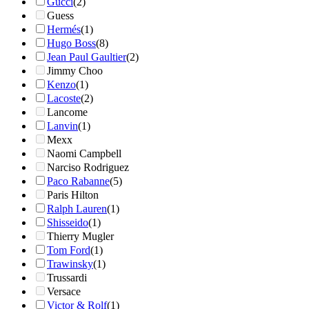
Gucci
(2)
Guess
Hermés
(1)
Hugo Boss
(8)
Jean Paul Gaultier
(2)
Jimmy Choo
Kenzo
(1)
Lacoste
(2)
Lancome
Lanvin
(1)
Mexx
Naomi Campbell
Narciso Rodriguez
Paco Rabanne
(5)
Paris Hilton
Ralph Lauren
(1)
Shisseido
(1)
Thierry Mugler
Tom Ford
(1)
Trawinsky
(1)
Trussardi
Versace
Victor & Rolf
(1)