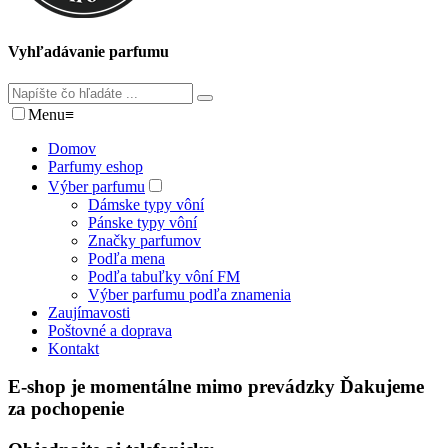
Vyhľadávanie parfumu
Menu
≡
Domov
Parfumy eshop
Výber parfumu
Dámske typy vôní
Pánske typy vôní
Značky parfumov
Podľa mena
Podľa tabuľky vôní FM
Výber parfumu podľa znamenia
Zaujímavosti
Poštovné a doprava
Kontakt
E-shop je momentálne mimo prevádzky Ďakujeme
za pochopenie