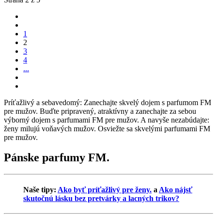
1
2
3
4
...
Príťažlivý a sebavedomý: Zanechajte skvelý dojem s parfumom FM
pre mužov. Buďte pripravený, atraktívny a zanechajte za sebou
výborný dojem s parfumami FM pre mužov. A navyše nezabúdajte:
ženy milujú voňavých mužov. Osviežte sa skvelými parfumami FM
pre mužov.
Pánske parfumy FM.
Naše tipy:
Ako byť príťažlivý pre ženy.
a
Ako nájsť
skutočnú lásku bez pretvárky a lacných trikov?