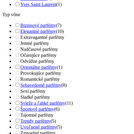
Yves Saint Laurent
(1)
Typ vône
Biznisové parfémy
(7)
Elegantné parfémy
(10)
Extravagantné parfémy
Jemné parfémy
Nadčasové parfémy
Očarujúce parfémy
Odvážne parfémy
Orientálne parfémy
(1)
Provokujúce parfémy
Romantické parfémy
Sebavedomé parfémy
(8)
Sexi parfémy
Sladké parfémy
Svieže a ľahké parfémy
(11)
Športové parfémy
(6)
Tajomné parfémy
Trendy parfémy
(5)
Uvoľnené parfémy
(5)
Zmyselné parfémy