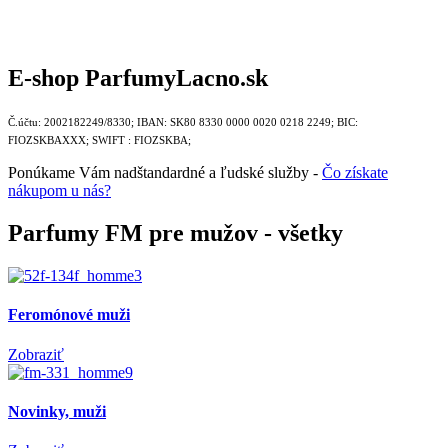
E-shop ParfumyLacno.sk
Č.účtu: 2002182249/8330; IBAN: SK80 8330 0000 0020 0218 2249; BIC:
FIOZSKBAXXX;
SWIFT :
FIOZSKBA
;
Ponúkame Vám nadštandardné a ľudské služby -
Čo získate
nákupom u nás?
Parfumy FM pre mužov - všetky
Feromónové muži
Zobraziť
Novinky, muži