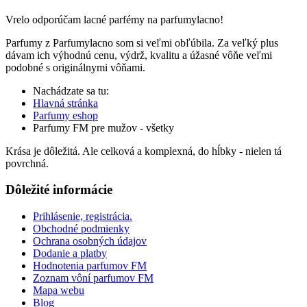
Vrelo odporúčam lacné parfémy na parfumylacno!
Parfumy z Parfumylacno som si veľmi obľúbila. Za veľký plus
dávam ich výhodnú cenu, výdrž, kvalitu a úžasné vôňe veľmi
podobné s originálnymi vôňami.
Nachádzate sa tu:
Hlavná stránka
Parfumy eshop
Parfumy FM pre mužov - všetky
Krása je dôležitá. Ale celková a komplexná, do hĺbky - nielen tá
povrchná.
Dôležité informácie
Prihlásenie, registrácia.
Obchodné podmienky
Ochrana osobných údajov
Dodanie a platby
Hodnotenia parfumov FM
Zoznam vôní parfumov FM
Mapa webu
Blog