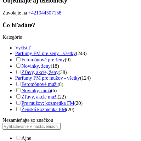
Objednajte aj telefonicky
Zavolajte na
+421944507158
Čo hľadáte?
Kategórie
Vyčistiť
Parfumy FM pre ženy - všetky
(243)
Feromónové pre ženy
(9)
Novinky, ženy
(18)
Zľavy, akcie, ženy
(38)
Parfumy FM pre mužov - všetky
(124)
Feromónové muži
(8)
Novinky, muži
(6)
Zľavy, akcie muži
(22)
Pre mužov: kozmetika FM
(20)
Ženská kozmetika FM
(20)
Nezamieňajte so značkou
Ajne