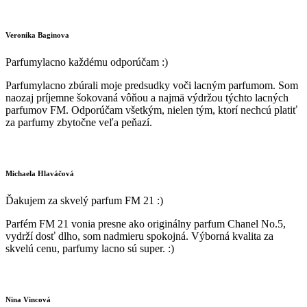
Veronika Baginova
Parfumylacno každému odporúčam :)
Parfumylacno zbúrali moje predsudky voči lacným parfumom. Som
naozaj príjemne šokovaná vôňou a najmä výdržou týchto lacných
parfumov FM. Odporúčam všetkým, nielen tým, ktorí nechcú platiť
za parfumy zbytočne veľa peňazí.
Michaela Hlaváčová
Ďakujem za skvelý parfum FM 21 :)
Parfém FM 21 vonia presne ako originálny parfum Chanel No.5,
vydrží dosť dlho, som nadmieru spokojná. Výborná kvalita za
skvelú cenu, parfumy lacno sú super. :)
Nina Vincová