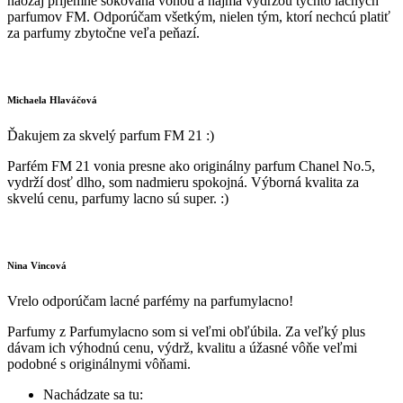
naozaj príjemne šokovaná vôňou a najmä výdržou týchto lacných
parfumov FM. Odporúčam všetkým, nielen tým, ktorí nechcú platiť
za parfumy zbytočne veľa peňazí.
Michaela Hlaváčová
Ďakujem za skvelý parfum FM 21 :)
Parfém FM 21 vonia presne ako originálny parfum Chanel No.5,
vydrží dosť dlho, som nadmieru spokojná. Výborná kvalita za
skvelú cenu, parfumy lacno sú super. :)
Nina Vincová
Vrelo odporúčam lacné parfémy na parfumylacno!
Parfumy z Parfumylacno som si veľmi obľúbila. Za veľký plus
dávam ich výhodnú cenu, výdrž, kvalitu a úžasné vôňe veľmi
podobné s originálnymi vôňami.
Nachádzate sa tu: