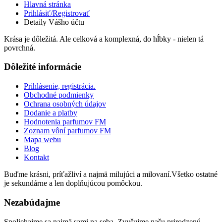
Hlavná stránka
Prihlásiť/Registrovať
Detaily Vášho účtu
Krása je dôležitá. Ale celková a komplexná, do hĺbky - nielen tá
povrchná.
Dôležité informácie
Prihlásenie, registrácia.
Obchodné podmienky
Ochrana osobných údajov
Dodanie a platby
Hodnotenia parfumov FM
Zoznam vôní parfumov FM
Mapa webu
Blog
Kontakt
Buďme krásni, príťažliví a najmä milujúci a milovaní.Všetko ostatné
je sekundárne a len doplňujúcou pomôckou.
Nezabúdajme
Spoliehajme sa najmä sami na seba. Zvyšujme našu prirodzenú