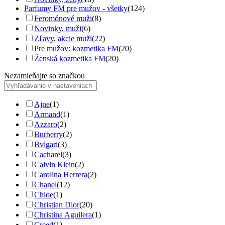
Parfumy FM pre mužov - všetky
(124)
Feromónové muži
(8)
Novinky, muži
(6)
Zľavy, akcie muži
(22)
Pre mužov: kozmetika FM
(20)
Ženská kozmetika FM
(20)
Nezamieňajte so značkou
Ajne
(1)
Armand
(1)
Azzaro
(2)
Burberry
(2)
Bvlgari
(3)
Cacharel
(3)
Calvin Klein
(2)
Carolina Herrera
(2)
Chanel
(12)
Chloe
(1)
Christian Dior
(20)
Christina Aguilera
(1)
Creed
(1)