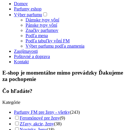
Domov
Parfumy eshop
Výber parfumu
Dámske typy vôní
Pánske typy vôní
Značky parfumov
Podľa mena
Podľa tabuľky vôní FM
Výber parfumu podľa znamenia
Zaujímavosti
Poštovné a doprava
Kontakt
E-shop je momentálne mimo prevádzky Ďakujeme
za pochopenie
Čo hľadáte?
Kategórie
Parfumy FM pre ženy - všetky
(243)
Feromónové pre ženy
(9)
Zľavy, akcie, ženy
(38)
Novinky, ženy
(18)