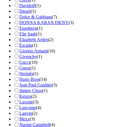
Davidoff
(1)
Diesel
(1)
Dolce & Gabbana
(7)
DONNA KARAN DKNY
(3)
Eisenberg
(1)
Elie Saab
(1)
Elizabeth Arden
(2)
Escada
(1)
Giorgio Armani
(16)
Givenchy
(1)
Gucci
(10)
Guess
(1)
Hermés
(1)
Hugo Boss
(14)
Jean Paul Gaultier
(3)
Jimmy Choo
(1)
Kenzo
(2)
Lacoste
(3)
Lancome
(4)
Lanvin
(2)
Mexx
(3)
Naomi Campbell
(4)