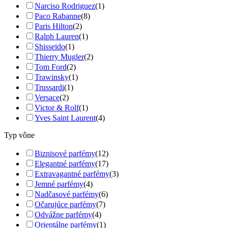
Narciso Rodriguez
(1)
Paco Rabanne
(8)
Paris Hilton
(2)
Ralph Lauren
(1)
Shisseido
(1)
Thierry Mugler
(2)
Tom Ford
(2)
Trawinsky
(1)
Trussardi
(1)
Versace
(2)
Victor & Rolf
(1)
Yves Saint Laurent
(4)
Typ vône
Biznisové parfémy
(12)
Elegantné parfémy
(17)
Extravagantné parfémy
(3)
Jemné parfémy
(4)
Nadčasové parfémy
(6)
Očarujúce parfémy
(7)
Odvážne parfémy
(4)
Orientálne parfémy
(1)