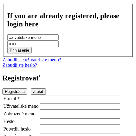
If you are already registered, please
login here
Zabudli ste užívateľské meno?
Zabudli ste heslo?
Registrovať
Registrácia
Zrušiť
E-mail
*
Užívateľské meno
Zobrazené meno
Heslo
Potvrdiť heslo