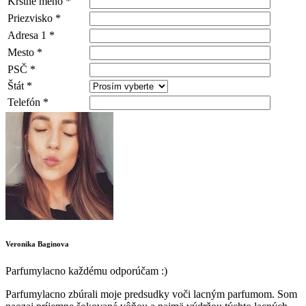
Krstné meno
*
Priezvisko
*
Adresa 1
*
Mesto
*
PSČ
*
Štát
*
Telefón
*
Veronika Baginova
Parfumylacno každému odporúčam :)
Parfumylacno zbúrali moje predsudky voči lacným parfumom. Som