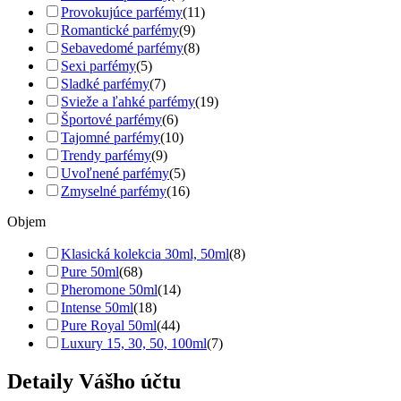
Provokujúce parfémy
(11)
Romantické parfémy
(9)
Sebavedomé parfémy
(8)
Sexi parfémy
(5)
Sladké parfémy
(7)
Svieže a ľahké parfémy
(19)
Športové parfémy
(6)
Tajomné parfémy
(10)
Trendy parfémy
(9)
Uvoľnené parfémy
(5)
Zmyselné parfémy
(16)
Objem
Klasická kolekcia 30ml, 50ml
(8)
Pure 50ml
(68)
Pheromone 50ml
(14)
Intense 50ml
(18)
Pure Royal 50ml
(44)
Luxury 15, 30, 50, 100ml
(7)
Detaily Vášho účtu