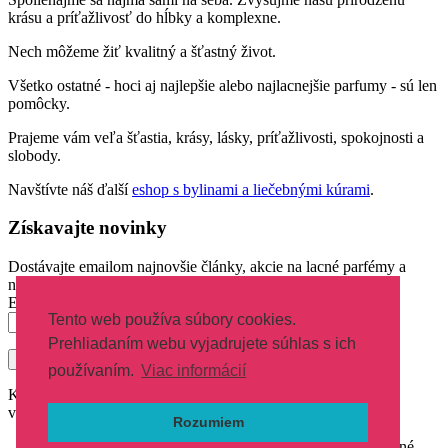
krásu a príťažlivosť do hĺbky a komplexne.
Nech môžeme žiť kvalitný a šťastný život.
Všetko ostatné - hoci aj najlepšie alebo najlacnejšie parfumy - sú len
pomôcky.
Prajeme vám veľa šťastia, krásy, lásky, príťažlivosti, spokojnosti a
slobody.
Navštívte náš ďalší
eshop s bylinami a liečebnými kúrami
.
Získavajte novinky
Dostávajte emailom najnovšie články, akcie na lacné parfémy a
novinky parfumov.
Email
Tento web používa súbory cookies.
Prehliadaním webu vyjadrujete súhlas s ich
používaním.
Viac informácií
Kvalitné a lacné parfumy FM v najobľúbenejších svetových
vôňach.
Rozumiem
Copyright © 2021 Parfumylacno.sk Všetky práva vyhradené.