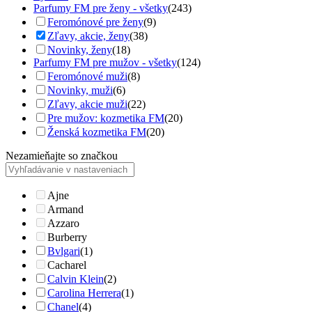
Parfumy FM pre ženy - všetky
(243)
Feromónové pre ženy
(9)
Zľavy, akcie, ženy
(38)
Novinky, ženy
(18)
Parfumy FM pre mužov - všetky
(124)
Feromónové muži
(8)
Novinky, muži
(6)
Zľavy, akcie muži
(22)
Pre mužov: kozmetika FM
(20)
Ženská kozmetika FM
(20)
Nezamieňajte so značkou
Ajne
Armand
Azzaro
Burberry
Bvlgari
(1)
Cacharel
Calvin Klein
(2)
Carolina Herrera
(1)
Chanel
(4)