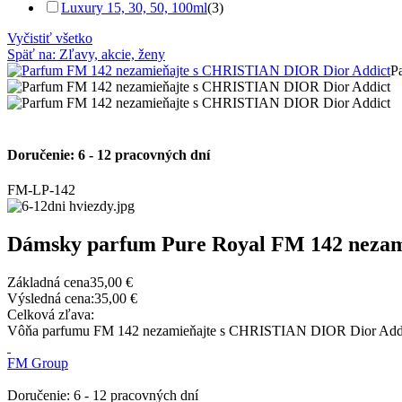
Luxury 15, 30, 50, 100ml
(3)
Vyčistiť všetko
Späť na: Zľavy, akcie, ženy
P
Doručenie: 6 - 12 pracovných dní
FM-LP-142
Dámsky parfum Pure Royal FM 142 nezam
Základná cena
35,00 €
Výsledná cena:
35,00 €
Celková zľava:
Vôňa parfumu FM 142 nezamieňajte s CHRISTIAN DIOR Dior Addict je 
FM Group
Doručenie: 6 - 12 pracovných dní