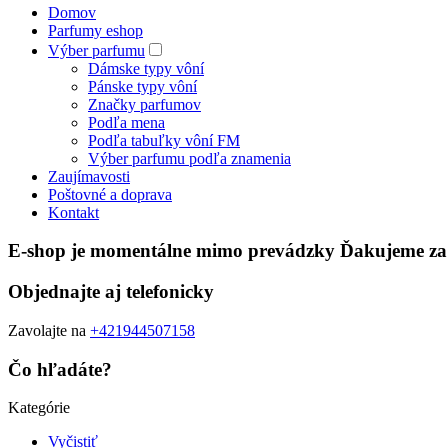
Domov
Parfumy eshop
Výber parfumu
Dámske typy vôní
Pánske typy vôní
Značky parfumov
Podľa mena
Podľa tabuľky vôní FM
Výber parfumu podľa znamenia
Zaujímavosti
Poštovné a doprava
Kontakt
E-shop je momentálne mimo prevádzky Ďakujeme za
Objednajte aj telefonicky
Zavolajte na
+421944507158
Čo hľadáte?
Kategórie
Vyčistiť