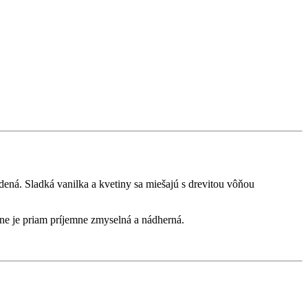
ladená. Sladká vanilka a kvetiny sa miešajú s drevitou vôňou
ône je priam príjemne zmyselná a nádherná.