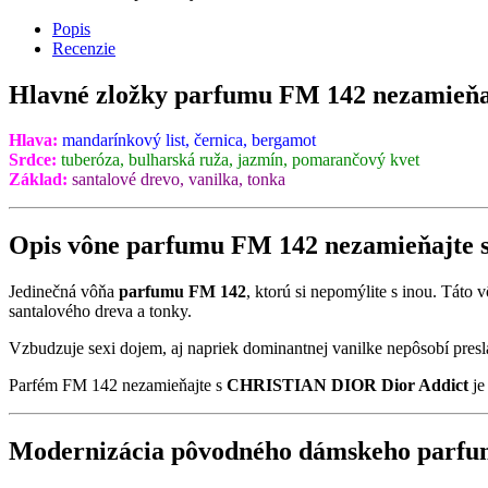
Popis
Recenzie
Hlavné zložky parfumu FM 142 nezamieň
Hlava:
mandarínkový list, černica, bergamot
Srdce:
tuberóza, bulharská ruža, jazmín, pomarančový kvet
Základ:
santalové drevo, vanilka, tonka
Opis vône parfumu FM 142 nezamieňajte
Jedinečná vôňa
parfumu FM 142
, ktorú si nepomýlite s inou. Táto 
santalového dreva a tonky.
Vzbudzuje sexi dojem, aj napriek dominantnej vanilke nepôsobí presl
Parfém FM 142
nezamieňajte s
CHRISTIAN DIOR Dior Addict
je
Modernizácia pôvodného dámskeho parfu