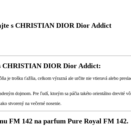
ajte s CHRISTIAN DIOR Dior Addict
 s CHRISTIAN DIOR Dior Addict:
vôňa je trošku ťažšia, celkom výrazná ale určite nie vtieravá alebo pres
adeným dojmom. Pre ľudí, ktorým sa páčia takéto orientálno drevité v
 ako stvorený na večerné nosenie.
mu FM 142 na parfum Pure Royal FM 142.