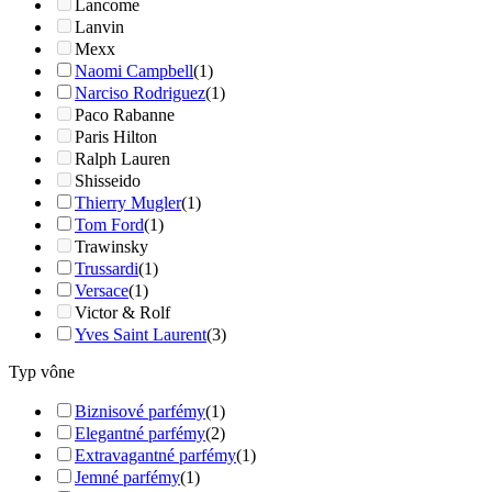
Lancome
Lanvin
Mexx
Naomi Campbell
(1)
Narciso Rodriguez
(1)
Paco Rabanne
Paris Hilton
Ralph Lauren
Shisseido
Thierry Mugler
(1)
Tom Ford
(1)
Trawinsky
Trussardi
(1)
Versace
(1)
Victor & Rolf
Yves Saint Laurent
(3)
Typ vône
Biznisové parfémy
(1)
Elegantné parfémy
(2)
Extravagantné parfémy
(1)
Jemné parfémy
(1)