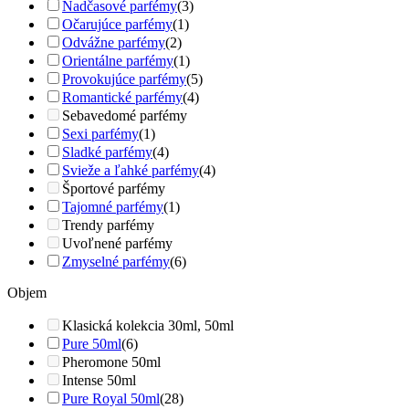
Nadčasové parfémy
(3)
Očarujúce parfémy
(1)
Odvážne parfémy
(2)
Orientálne parfémy
(1)
Provokujúce parfémy
(5)
Romantické parfémy
(4)
Sebavedomé parfémy
Sexi parfémy
(1)
Sladké parfémy
(4)
Svieže a ľahké parfémy
(4)
Športové parfémy
Tajomné parfémy
(1)
Trendy parfémy
Uvoľnené parfémy
Zmyselné parfémy
(6)
Objem
Klasická kolekcia 30ml, 50ml
Pure 50ml
(6)
Pheromone 50ml
Intense 50ml
Pure Royal 50ml
(28)