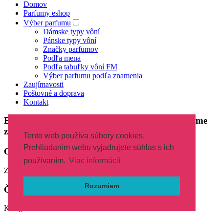
Domov
Parfumy eshop
Výber parfumu
Dámske typy vôní
Pánske typy vôní
Značky parfumov
Podľa mena
Podľa tabuľky vôní FM
Výber parfumu podľa znamenia
Zaujímavosti
Poštovné a doprava
Kontakt
E-shop je momentálne mimo prevádzky Ďakujeme
za pochopenie
Tento web používa súbory cookies.
Prehliadaním webu vyjadrujete súhlas s ich
Objednajte aj telefonicky
používaním.
Viac informácií
Zavolajte na
+421944507158
Rozumiem
Čo hľadáte?
Kategórie