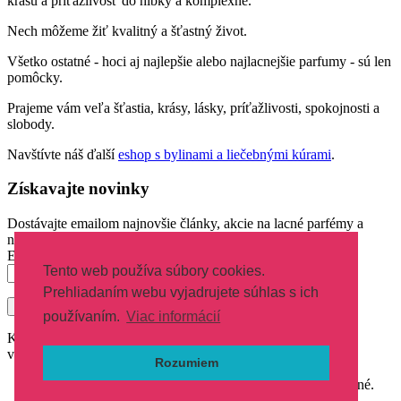
krásu a príťažlivosť do hĺbky a komplexne.
Nech môžeme žiť kvalitný a šťastný život.
Všetko ostatné - hoci aj najlepšie alebo najlacnejšie parfumy - sú len
pomôcky.
Prajeme vám veľa šťastia, krásy, lásky, príťažlivosti, spokojnosti a
slobody.
Navštívte náš ďalší
eshop s bylinami a liečebnými kúrami
.
Získavajte novinky
Dostávajte emailom najnovšie články, akcie na lacné parfémy a
novinky parfumov.
Email
Tento web používa súbory cookies.
Prehliadaním webu vyjadrujete súhlas s ich
používaním.
Viac informácií
Kvalitné a lacné parfumy FM v najobľúbenejších svetových
vôňach.
Rozumiem
Copyright © 2021 Parfumylacno.sk Všetky práva vyhradené.
Spravuje a optimalizuje PoctiveSEO.sk