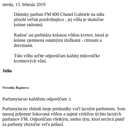
streda, 13. február 2019
Dámsky parfum FM 800 Chanel Gabriele na mňa
pôsobí veľmi pozdvihujúco - jej vôňa je skutočne
krásne radostná.
Radosť asi prebúdza krásnou vôňou kvetov, ktorá je
krásne zjemnená ostatnými zložkami - citrusmi a
drevinami.
Túto vôňu určite odporúčam každej milovníčke
kvetinových vôní.
Júlia
Veronika Baginova
Parfumylacno každému odporúčam :)
Parfumylacno zbúrali moje predsudky voči lacným parfumom. Som
naozaj príjemne šokovaná vôňou a najmä výdržou týchto lacných
parfumov FM. Odporúčam všetkým, nielen tým, ktorí nechcú platiť
za parfumy zbytočne veľa peňazí.