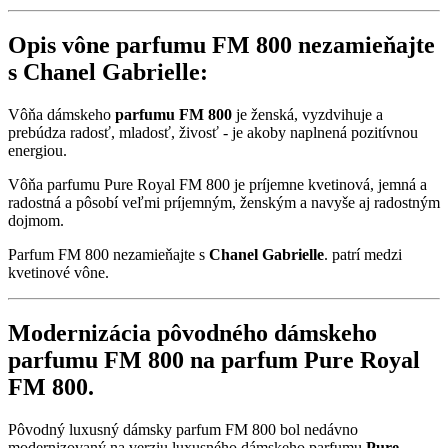
Opis vône parfumu FM 800 nezamieňajte
s Chanel Gabrielle:
Vôňa dámskeho
parfumu FM 800
je ženská, vyzdvihuje a
prebúdza radosť, mladosť, živosť - je akoby naplnená pozitívnou
energiou.
Vôňa parfumu Pure Royal FM 800 je príjemne kvetinová, jemná a
radostná a pôsobí veľmi príjemným, ženským a navyše aj radostným
dojmom.
Parfum FM 800 nezamieňajte s
Chanel Gabrielle
. patrí medzi
kvetinové vône.
Modernizácia pôvodného dámskeho
parfumu FM 800 na parfum Pure Royal
FM 800.
Pôvodný luxusný dámsky parfum FM 800 bol nedávno
modernizovaný na verziu luxusného dámskeho parfumu
Pure