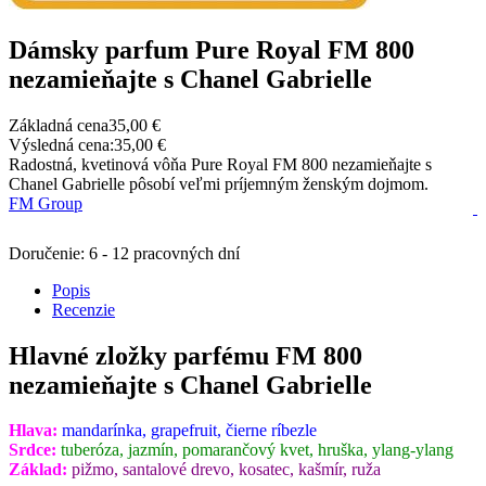
Dámsky parfum Pure Royal FM 800
nezamieňajte s Chanel Gabrielle
Základná cena
35,00 €
Výsledná cena:
35,00 €
Radostná, kvetinová vôňa Pure Royal FM 800 nezamieňajte s
Chanel Gabrielle pôsobí veľmi príjemným ženským dojmom.
FM Group
Doručenie: 6 - 12 pracovných dní
Popis
Recenzie
Hlavné zložky parfému FM 800
nezamieňajte s Chanel Gabrielle
Hlava:
mandarínka, grapefruit, čierne ríbezle
Srdce:
tuberóza, jazmín, pomarančový kvet, hruška, ylang-ylang
Základ:
pižmo, santalové drevo, kosatec, kašmír, ruža