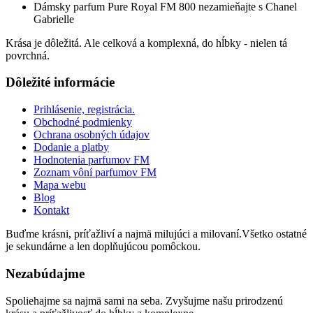
Dámsky parfum Pure Royal FM 800 nezamieňajte s Chanel
Gabrielle
Krása je dôležitá. Ale celková a komplexná, do hĺbky - nielen tá
povrchná.
Dôležité informácie
Prihlásenie, registrácia.
Obchodné podmienky
Ochrana osobných údajov
Dodanie a platby
Hodnotenia parfumov FM
Zoznam vôní parfumov FM
Mapa webu
Blog
Kontakt
Buďme krásni, príťažliví a najmä milujúci a milovaní.Všetko ostatné
je sekundárne a len doplňujúcou pomôckou.
Nezabúdajme
Spoliehajme sa najmä sami na seba. Zvyšujme našu prirodzenú