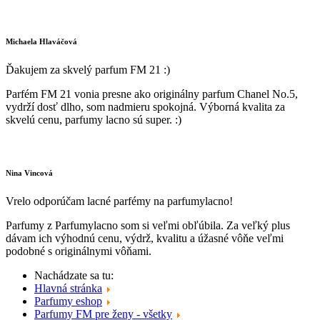
Michaela Hlaváčová
Ďakujem za skvelý parfum FM 21 :)
Parfém FM 21 vonia presne ako originálny parfum Chanel No.5,
vydrží dosť dlho, som nadmieru spokojná. Výborná kvalita za
skvelú cenu, parfumy lacno sú super. :)
Nina Vincová
Vrelo odporúčam lacné parfémy na parfumylacno!
Parfumy z Parfumylacno som si veľmi obľúbila. Za veľký plus
dávam ich výhodnú cenu, výdrž, kvalitu a úžasné vôňe veľmi
podobné s originálnymi vôňami.
Nachádzate sa tu:
Hlavná stránka
Parfumy eshop
Parfumy FM pre ženy - všetky