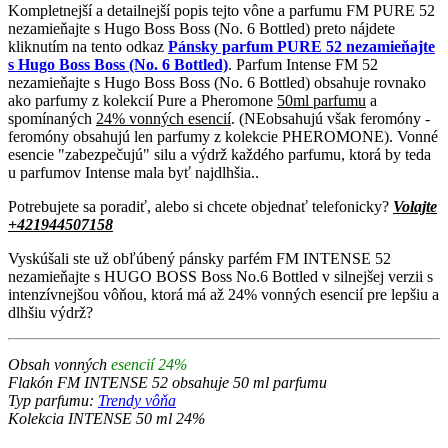
Kompletnejší a detailnejší popis tejto vône a parfumu FM PURE 52
nezamieňajte s Hugo Boss Boss (No. 6 Bottled) preto nájdete
kliknutím na tento odkaz
Pánsky parfum PURE 52 nezamieňajte
s Hugo Boss Boss (No. 6 Bottled)
. Parfum Intense FM 52
nezamieňajte s Hugo Boss Boss (No. 6 Bottled) obsahuje rovnako
ako parfumy z kolekcií Pure a Pheromone
50ml parfumu
a
spomínaných
24% vonných esencií
. (NEobsahujú však feromóny -
feromóny obsahujú len parfumy z kolekcie PHEROMONE). Vonné
esencie "zabezpečujú" silu a výdrž každého parfumu, ktorá by teda
u parfumov Intense mala byť najdlhšia..
Potrebujete sa poradiť, alebo si chcete objednať telefonicky?
Volajte
+421944507158
Vyskúšali ste už obľúbený pánsky parfém FM INTENSE 52
nezamieňajte s HUGO BOSS Boss No.6 Bottled v silnejšej verzii s
intenzívnejšou vôňou, ktorá má až 24% vonných esencií pre lepšiu a
dlhšiu výdrž?
Obsah vonných
esencií 24%
Flakón FM INTENSE 52 obsahuje 50 ml parfumu
Typ parfumu:
Trendy vôňa
Kolekcia INTENSE 50 ml 24%