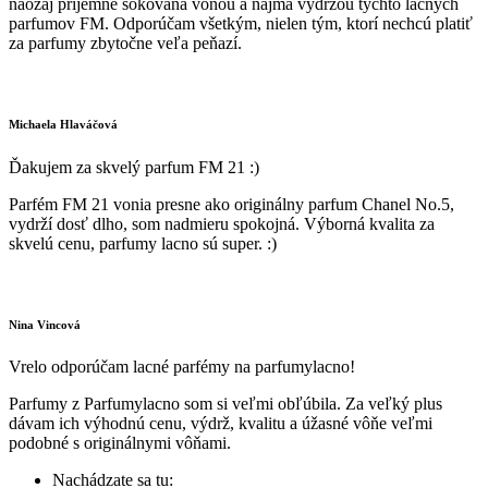
naozaj príjemne šokovaná vôňou a najmä výdržou týchto lacných
parfumov FM. Odporúčam všetkým, nielen tým, ktorí nechcú platiť
za parfumy zbytočne veľa peňazí.
Michaela Hlaváčová
Ďakujem za skvelý parfum FM 21 :)
Parfém FM 21 vonia presne ako originálny parfum Chanel No.5,
vydrží dosť dlho, som nadmieru spokojná. Výborná kvalita za
skvelú cenu, parfumy lacno sú super. :)
Nina Vincová
Vrelo odporúčam lacné parfémy na parfumylacno!
Parfumy z Parfumylacno som si veľmi obľúbila. Za veľký plus
dávam ich výhodnú cenu, výdrž, kvalitu a úžasné vôňe veľmi
podobné s originálnymi vôňami.
Nachádzate sa tu: