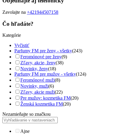
Objednajte aj telefonicky
Zavolajte na
+421944507158
Čo hľadáte?
Kategórie
Vyčistiť
Parfumy FM pre ženy - všetky
(243)
Feromónové pre ženy
(9)
Zľavy, akcie, ženy
(38)
Novinky, ženy
(18)
Parfumy FM pre mužov - všetky
(124)
Feromónové muži
(8)
Novinky, muži
(6)
Zľavy, akcie muži
(22)
Pre mužov: kozmetika FM
(20)
Ženská kozmetika FM
(20)
Nezamieňajte so značkou
Ajne