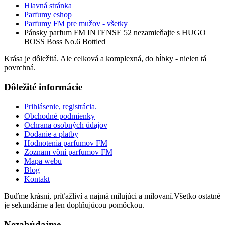
Hlavná stránka
Parfumy eshop
Parfumy FM pre mužov - všetky
Pánsky parfum FM INTENSE 52 nezamieňajte s HUGO
BOSS Boss No.6 Bottled
Krása je dôležitá. Ale celková a komplexná, do hĺbky - nielen tá
povrchná.
Dôležité informácie
Prihlásenie, registrácia.
Obchodné podmienky
Ochrana osobných údajov
Dodanie a platby
Hodnotenia parfumov FM
Zoznam vôní parfumov FM
Mapa webu
Blog
Kontakt
Buďme krásni, príťažliví a najmä milujúci a milovaní.Všetko ostatné
je sekundárne a len doplňujúcou pomôckou.
Nezabúdajme