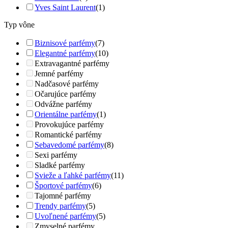
Yves Saint Laurent
(1)
Typ vône
Biznisové parfémy
(7)
Elegantné parfémy
(10)
Extravagantné parfémy
Jemné parfémy
Nadčasové parfémy
Očarujúce parfémy
Odvážne parfémy
Orientálne parfémy
(1)
Provokujúce parfémy
Romantické parfémy
Sebavedomé parfémy
(8)
Sexi parfémy
Sladké parfémy
Svieže a ľahké parfémy
(11)
Športové parfémy
(6)
Tajomné parfémy
Trendy parfémy
(5)
Uvoľnené parfémy
(5)
Zmyselné parfémy