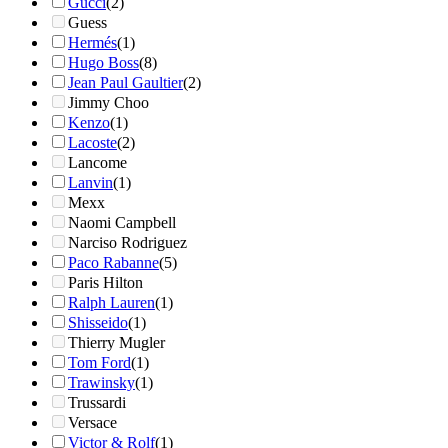
Gucci
(2)
Guess
Hermés
(1)
Hugo Boss
(8)
Jean Paul Gaultier
(2)
Jimmy Choo
Kenzo
(1)
Lacoste
(2)
Lancome
Lanvin
(1)
Mexx
Naomi Campbell
Narciso Rodriguez
Paco Rabanne
(5)
Paris Hilton
Ralph Lauren
(1)
Shisseido
(1)
Thierry Mugler
Tom Ford
(1)
Trawinsky
(1)
Trussardi
Versace
Victor & Rolf
(1)