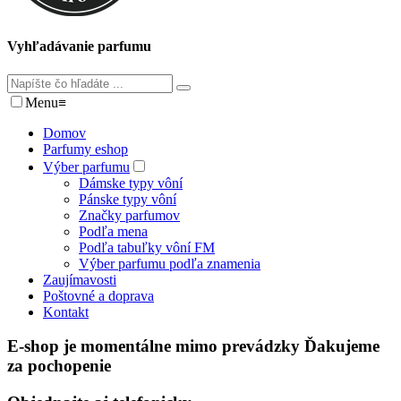
Vyhľadávanie parfumu
Menu
≡
Domov
Parfumy eshop
Výber parfumu
Dámske typy vôní
Pánske typy vôní
Značky parfumov
Podľa mena
Podľa tabuľky vôní FM
Výber parfumu podľa znamenia
Zaujímavosti
Poštovné a doprava
Kontakt
E-shop je momentálne mimo prevádzky Ďakujeme
za pochopenie