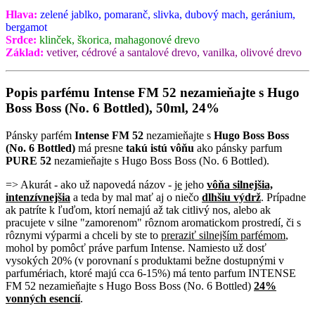
Hlava:
zelené jablko, pomaranč, slivka, dubový mach, geránium,
bergamot
Srdce:
klinček, škorica, mahagonové drevo
Základ:
vetiver, cédrové a santalové drevo, vanilka, olivové drevo
Popis parfému Intense FM 52 nezamieňajte s Hugo
Boss Boss (No. 6 Bottled), 50ml, 24%
Pánsky parfém
Intense FM 52
nezamieňajte s
Hugo Boss Boss
(No. 6 Bottled)
má presne
takú istú vôňu
ako pánsky parfum
PURE 52
nezamieňajte s Hugo Boss Boss (No. 6 Bottled).
=> Akurát - ako už napovedá názov -
je
jeho
vôňa silnejšia,
intenzívnejšia
a teda by mal mať aj o niečo
dlhšiu výdrž
. Prípadne
ak patríte k ľuďom, ktorí nemajú až tak citlivý nos, alebo ak
pracujete v silne "zamorenom" rôznom aromatickom prostredí, či s
rôznymi výparmi a chceli by ste to
preraziť silnejším parfémom
,
mohol by pomôcť práve parfum Intense. Namiesto už dosť
vysokých 20% (v porovnaní s produktami bežne dostupnými v
parfumériach, ktoré majú cca 6-15%) má tento parfum INTENSE
FM 52 nezamieňajte s Hugo Boss Boss (No. 6 Bottled)
24%
vonných esencií
.