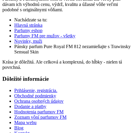
dávam ich výhodnú cenu, výdrž, kvalitu a úžasné vôňe veľmi
podobné s originálnymi vôňami.
Nachádzate sa tu:
Hlavná stránka
Parfumy eshop
Parfumy FM pre mužov - všetky
Novinky, muži
Pánsky parfum Pure Royal FM 812 nezamieňajte s Trawinsky
Sensual Skin
Krása je dôležitá. Ale celková a komplexná, do hĺbky - nielen tá
povrchná.
Dôležité informácie
Prihlásenie, registrácia.
Obchodné podmienky
Ochrana osobných údajov
Dodanie a platby
Hodnotenia parfumov FM
Zoznam vôní parfumov FM
Mapa webu
Blog