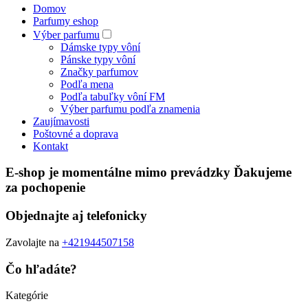
Domov
Parfumy eshop
Výber parfumu
Dámske typy vôní
Pánske typy vôní
Značky parfumov
Podľa mena
Podľa tabuľky vôní FM
Výber parfumu podľa znamenia
Zaujímavosti
Poštovné a doprava
Kontakt
E-shop je momentálne mimo prevádzky Ďakujeme
za pochopenie
Objednajte aj telefonicky
Zavolajte na
+421944507158
Čo hľadáte?
Kategórie