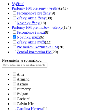
Vyčistiť
Parfumy FM pre ženy - všetky
(243)
Feromónové pre ženy
(9)
Zľavy, akcie, ženy
(38)
Novinky, ženy
(18)
Parfumy FM pre mužov - všetky
(124)
Feromónové muži
(8)
Novinky, muži
(6)
Zľavy, akcie muži
(22)
Pre mužov: kozmetika FM
(20)
Ženská kozmetika FM
(20)
Nezamieňajte so značkou
Ajne
Armand
Azzaro
Burberry
Bvlgari
Cacharel
Calvin Klein
Carolina Herrera
(1)