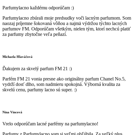
Parfumylacno každému odporúčam :)
Parfumylacno zbúrali moje predsudky voči lacným parfumom. Som
naozaj príjemne šokovaná vôňou a najmä výdržou týchto lacných
parfumov FM. Odporúčam všetkým, nielen tým, ktorí nechcú platiť
za parfumy zbytočne veľa peňazí.
Michaela Hlaváčová
Ďakujem za skvelý parfum FM 21 :)
Parfém FM 21 vonia presne ako originálny parfum Chanel No.5,
vydrží dosť dlho, som nadmieru spokojná. Výborná kvalita za
skvelú cenu, parfumy lacno sú super. :)
Nina Vincová
Vrelo odporúčam lacné parfémy na parfumylacno!
Parfumy z Parfumylacno som si veľmi obľúbila. Za veľký plus