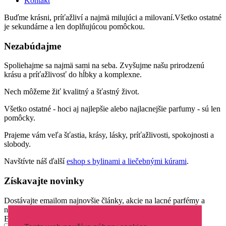
Kontakt
Buďme krásni, príťažliví a najmä milujúci a milovaní.Všetko ostatné
je sekundárne a len doplňujúcou pomôckou.
Nezabúdajme
Spoliehajme sa najmä sami na seba. Zvyšujme našu prirodzenú
krásu a príťažlivosť do hĺbky a komplexne.
Nech môžeme žiť kvalitný a šťastný život.
Všetko ostatné - hoci aj najlepšie alebo najlacnejšie parfumy - sú len
pomôcky.
Prajeme vám veľa šťastia, krásy, lásky, príťažlivosti, spokojnosti a
slobody.
Navštívte náš ďalší
eshop s bylinami a liečebnými kúrami
.
Získavajte novinky
Dostávajte emailom najnovšie články, akcie na lacné parfémy a
novinky parfumov.
Email