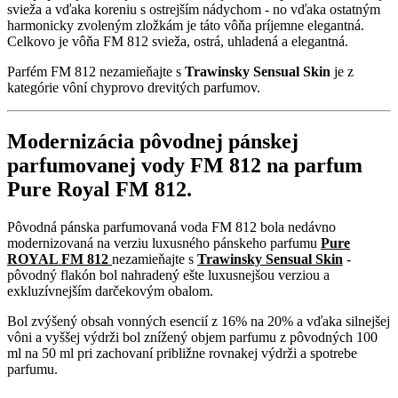
svieža a vďaka koreniu s ostrejším nádychom - no vďaka ostatným
harmonicky zvoleným zložkám je táto vôňa príjemne elegantná.
Celkovo je vôňa FM 812 svieža, ostrá, uhladená a elegantná.
Parfém FM 812 nezamieňajte s
Trawinsky Sensual Skin
je z
kategórie vôní chyprovo drevitých parfumov.
Modernizácia pôvodnej pánskej
parfumovanej vody FM 812 na parfum
Pure Royal FM 812.
Pôvodná pánska parfumovaná voda FM 812 bola nedávno
modernizovaná na verziu luxusného pánskeho parfumu
Pure
ROYAL FM 812
nezamieňajte s
Trawinsky Sensual Skin
-
pôvodný flakón bol nahradený ešte luxusnejšou verziou a
exkluzívnejším darčekovým obalom.
Bol zvýšený obsah vonných esencií z 16% na 20% a vďaka silnejšej
vôni a vyššej výdrži bol znížený objem parfumu z pôvodných 100
ml na 50 ml pri zachovaní približne rovnakej výdrži a spotrebe
parfumu.