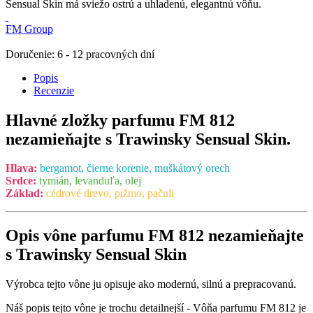
Sensual Skin má sviežo ostrú a uhladenú, elegantnú vôňu.
FM Group
Doručenie: 6 - 12 pracovných dní
Popis
Recenzie
Hlavné zložky parfumu FM 812
nezamieňajte s Trawinsky Sensual Skin.
Hlava:
bergamot, čierne korenie, muškátový orech
Srdce:
tymián, levanduľa, olej
Základ:
cédrové drevo, pižmo, pačuli
Opis vône parfumu FM 812 nezamieňajte
s Trawinsky Sensual Skin
Výrobca tejto vône ju opisuje ako modernú, silnú a prepracovanú.
Náš popis tejto vône je trochu detailnejší - Vôňa parfumu FM 812 je