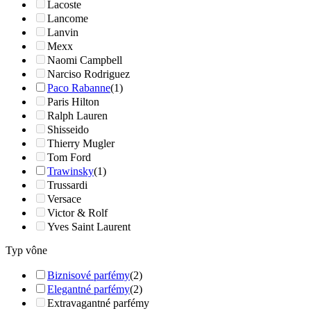
Lacoste
Lancome
Lanvin
Mexx
Naomi Campbell
Narciso Rodriguez
Paco Rabanne
(1)
Paris Hilton
Ralph Lauren
Shisseido
Thierry Mugler
Tom Ford
Trawinsky
(1)
Trussardi
Versace
Victor & Rolf
Yves Saint Laurent
Typ vône
Biznisové parfémy
(2)
Elegantné parfémy
(2)
Extravagantné parfémy