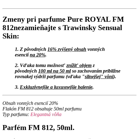
Zmeny pri parfume Pure ROYAL FM
812nezamieňajte s Trawinsky Sensual
Skin:
1. Z pôvodných
16% zvýšený obsah
vonných
esencií
na 20%
.
2. Vďaka tomu možnosť
znížiť objem
z
pôvodných
100 ml na 50 ml
so zachovaním približne
rovnakej výdrži parfumu (vďaka "
silnejšej" vôni
).
3.
Exkluzívnejšie a luxusnejšie balenie
.
Obsah vonných esencií 20%
Flakón FM 812 obsahuje 50ml parfumu
Typ parfumu:
Elegantná vôňa
Parfém FM 812, 50ml.