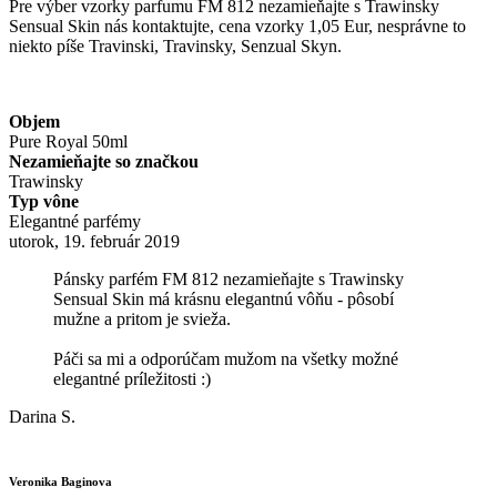
Pre výber vzorky parfumu FM 812 nezamieňajte s Trawinsky
Sensual Skin nás kontaktujte, cena vzorky 1,05 Eur, nesprávne to
niekto píše Travinski, Travinsky, Senzual Skyn.
Objem
Pure Royal 50ml
Nezamieňajte so značkou
Trawinsky
Typ vône
Elegantné parfémy
utorok, 19. február 2019
Pánsky parfém FM 812 nezamieňajte s Trawinsky
Sensual Skin má krásnu elegantnú vôňu - pôsobí
mužne a pritom je svieža.
Páči sa mi a odporúčam mužom na všetky možné
elegantné príležitosti :)
Darina S.
Veronika Baginova