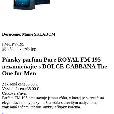
Doručenie: Máme SKLADOM
FM-LPV-195
Pánsky parfum Pure ROYAL FM 195
nezamieňajte s DOLCE GABBANA The
One for Men
Základná cena
35,00 €
Výsledná cena:
35,00 €
Celková zľava:
Parfém FM 195 predstavuje jemnú vôňu, v ktorej je skrytá čistá
elegancia. Je to typicky mužná vôňa s drevitým nádychom,
zmiešaná s tónmi tabaku, ambry a štipky korenia.