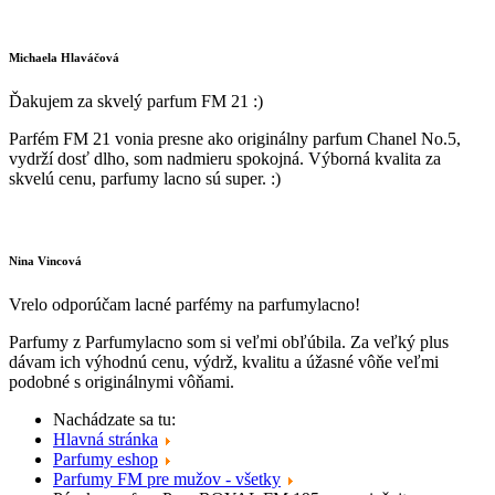
Michaela Hlaváčová
Ďakujem za skvelý parfum FM 21 :)
Parfém FM 21 vonia presne ako originálny parfum Chanel No.5,
vydrží dosť dlho, som nadmieru spokojná. Výborná kvalita za
skvelú cenu, parfumy lacno sú super. :)
Nina Vincová
Vrelo odporúčam lacné parfémy na parfumylacno!
Parfumy z Parfumylacno som si veľmi obľúbila. Za veľký plus
dávam ich výhodnú cenu, výdrž, kvalitu a úžasné vôňe veľmi
podobné s originálnymi vôňami.
Nachádzate sa tu:
Hlavná stránka
Parfumy eshop
Parfumy FM pre mužov - všetky