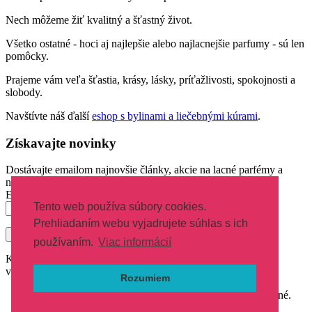
Nech môžeme žiť kvalitný a šťastný život.
Všetko ostatné - hoci aj najlepšie alebo najlacnejšie parfumy - sú len
pomôcky.
Prajeme vám veľa šťastia, krásy, lásky, príťažlivosti, spokojnosti a
slobody.
Navštívte náš ďalší
eshop s bylinami a liečebnými kúrami
.
Získavajte novinky
Dostávajte emailom najnovšie články, akcie na lacné parfémy a
novinky parfumov.
Email
Tento web používa súbory cookies.
Prehliadaním webu vyjadrujete súhlas s ich
používaním.
Viac informácií
Kvalitné a lacné parfumy FM v najobľúbenejších svetových
vôňach.
Rozumiem
Copyright © 2021 Parfumylacno.sk Všetky práva vyhradené.
Spravuje a optimalizuje PoctiveSEO.sk