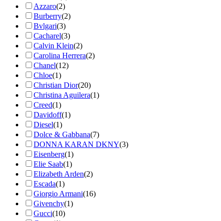
Azzaro
(2)
Burberry
(2)
Bvlgari
(3)
Cacharel
(3)
Calvin Klein
(2)
Carolina Herrera
(2)
Chanel
(12)
Chloe
(1)
Christian Dior
(20)
Christina Aguilera
(1)
Creed
(1)
Davidoff
(1)
Diesel
(1)
Dolce & Gabbana
(7)
DONNA KARAN DKNY
(3)
Eisenberg
(1)
Elie Saab
(1)
Elizabeth Arden
(2)
Escada
(1)
Giorgio Armani
(16)
Givenchy
(1)
Gucci
(10)