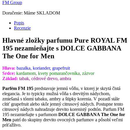
FM Group
Doručenie: Máme SKLADOM
Popis
Recenzie
Hlavné zložky parfumu Pure ROYAL FM
195 nezamieňajte s DOLCE GABBANA
The One for Men
Hlava:
bazalka, koriander, grapefruit
Srdce:
kardamom, kvety pomarančovníka, zázvor
Základ:
tabak, cédrové drevo, ambra
Parfém FM 195
predstavuje jemnú vôňu, v ktorej je skrytá čistá
elegancia. Je to typicky mužná vôňa s drevitým nádychom,
zmiešaná s tónmi tabaku, ambry a štipky korenia. V pozadí stále
cítiť grapefruit alebo skôr jemný citrusový nádych. Postupne tento
citrusový nádych nahradzuje drevito korenistý podtón. Parfum FM
195
nezamieňajte s parfumom
DOLCE GABBANA The One for
Men
patrí do skupiny drevito ovocných parfumov a pôsobí veľmi
príťažlivo.