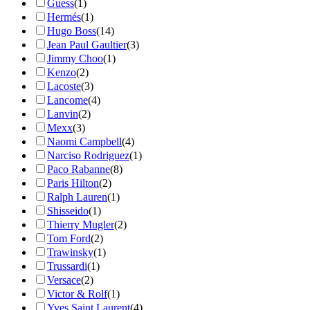
Guess
(1)
Hermés
(1)
Hugo Boss
(14)
Jean Paul Gaultier
(3)
Jimmy Choo
(1)
Kenzo
(2)
Lacoste
(3)
Lancome
(4)
Lanvin
(2)
Mexx
(3)
Naomi Campbell
(4)
Narciso Rodriguez
(1)
Paco Rabanne
(8)
Paris Hilton
(2)
Ralph Lauren
(1)
Shisseido
(1)
Thierry Mugler
(2)
Tom Ford
(2)
Trawinsky
(1)
Trussardi
(1)
Versace
(2)
Victor & Rolf
(1)
Yves Saint Laurent
(4)