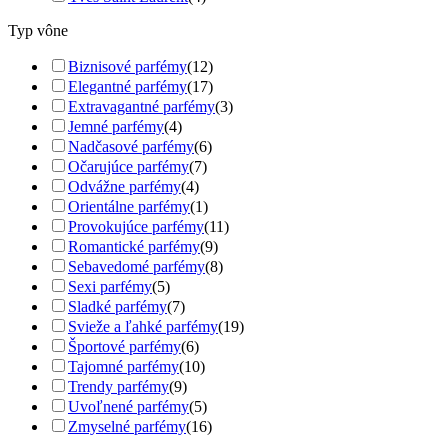
Typ vône
Biznisové parfémy
(12)
Elegantné parfémy
(17)
Extravagantné parfémy
(3)
Jemné parfémy
(4)
Nadčasové parfémy
(6)
Očarujúce parfémy
(7)
Odvážne parfémy
(4)
Orientálne parfémy
(1)
Provokujúce parfémy
(11)
Romantické parfémy
(9)
Sebavedomé parfémy
(8)
Sexi parfémy
(5)
Sladké parfémy
(7)
Svieže a ľahké parfémy
(19)
Športové parfémy
(6)
Tajomné parfémy
(10)
Trendy parfémy
(9)
Uvoľnené parfémy
(5)
Zmyselné parfémy
(16)