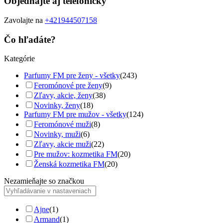
Objednajte aj telefonicky
Zavolajte na
+421944507158
Čo hľadáte?
Kategórie
Parfumy FM pre ženy - všetky
(243)
Feromónové pre ženy
(9)
Zľavy, akcie, ženy
(38)
Novinky, ženy
(18)
Parfumy FM pre mužov - všetky
(124)
Feromónové muži
(8)
Novinky, muži
(6)
Zľavy, akcie muži
(22)
Pre mužov: kozmetika FM
(20)
Ženská kozmetika FM
(20)
Nezamieňajte so značkou
Ajne
(1)
Armand
(1)