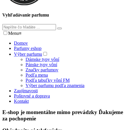
Vyhľadávanie parfumu
Menu
≡
Domov
Parfumy eshop
Výber parfumu
Dámske typy vôní
Pánske typy vôní
Značky parfumov
Podľa mena
Podľa tabuľky vôní FM
Výber parfumu podľa znamenia
Zaujímavosti
Poštovné a doprava
Kontakt
E-shop je momentálne mimo prevádzky Ďakujeme
za pochopenie