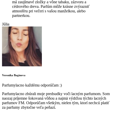
má zaujímavé zložky a vône tabaku, zázvoru a
cédrového dreva. Parfúm môže krásne zvýrazniť
atmosféru pri večeri s vašou manželkou, alebo
partnerkou.
Júlia
Veronika Baginova
Parfumylacno každému odporúčam :)
Parfumylacno zbúrali moje predsudky voči lacným parfumom. Som
naozaj príjemne šokovaná vôňou a najmä výdržou týchto lacných
parfumov FM. Odporúčam všetkým, nielen tým, ktorí nechcú platiť
za parfumy zbytočne veľa peňazí.