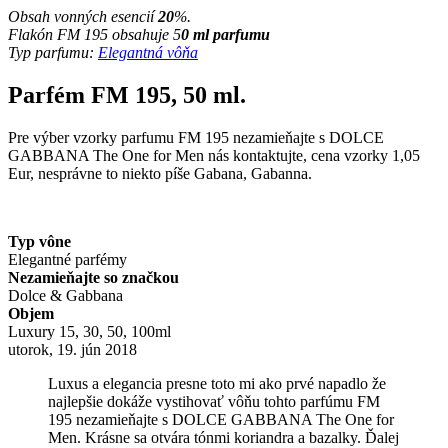
Obsah vonných esencií
20
%.
Flakón FM 195 obsahuje 5
0 ml parfumu
Typ parfumu:
Elegantná vôňa
Parfém FM 195, 50 ml.
Pre výber vzorky parfumu FM 195 nezamieňajte s DOLCE
GABBANA The One for Men nás kontaktujte, cena vzorky 1,05
Eur, nesprávne to niekto píše Gabana, Gabanna.
Typ vône
Elegantné parfémy
Nezamieňajte so značkou
Dolce & Gabbana
Objem
Luxury 15, 30, 50, 100ml
utorok, 19. jún 2018
Luxus a elegancia presne toto mi ako prvé napadlo že
najlepšie dokáže vystihovať vôňu tohto parfúmu FM
195 nezamieňajte s DOLCE GABBANA The One for
Men. Krásne sa otvára tónmi koriandra a bazalky. Ďalej