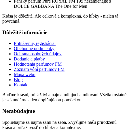
Pánsky parfum Pure ROYAL FM 195 nezamieňajte s
DOLCE GABBANA The One for Men
Krása je dôležitá. Ale celková a komplexná, do hĺbky - nielen tá
povrchná.
Dôležité informácie
Prihlásenie, registrácia.
Obchodné podmienky
Ochrana osobných údajov
Dodanie a platby
Hodnotenia parfumov FM
Zoznam vôní parfumov FM
Mapa webu
Blog
Kontakt
Buďme krásni, príťažliví a najmä milujúci a milovaní.Všetko ostatné
je sekundárne a len doplňujúcou pomôckou.
Nezabúdajme
Spoliehajme sa najmä sami na seba. Zvyšujme našu prirodzenú
krásu a príťažlivosť do hĺbky a komplexne.