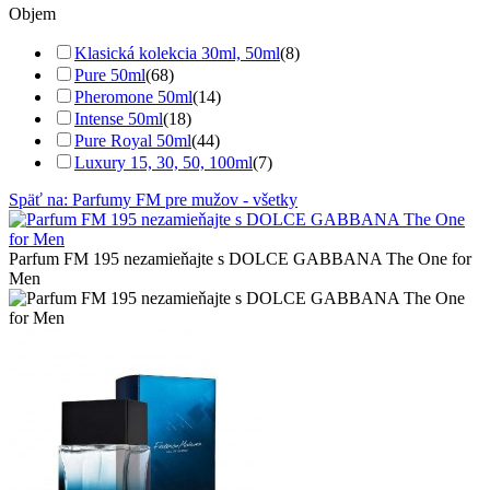
Objem
Klasická kolekcia 30ml, 50ml
(8)
Pure 50ml
(68)
Pheromone 50ml
(14)
Intense 50ml
(18)
Pure Royal 50ml
(44)
Luxury 15, 30, 50, 100ml
(7)
Späť na: Parfumy FM pre mužov - všetky
Parfum FM 195 nezamieňajte s DOLCE GABBANA The One for
Men